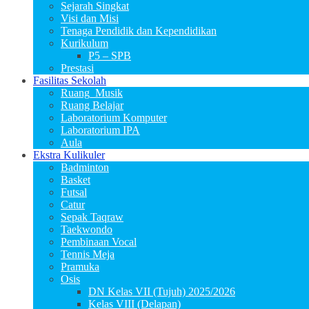
Sejarah Singkat
Visi dan Misi
Tenaga Pendidik dan Kependidikan
Kurikulum
P5 – SPB
Prestasi
Fasilitas Sekolah
Ruang_Musik
Ruang Belajar
Laboratorium Komputer
Laboratorium IPA
Aula
Ekstra Kulikuler
Badminton
Basket
Futsal
Catur
Sepak Taqraw
Taekwondo
Pembinaan Vocal
Tennis Meja
Pramuka
Osis
DN Kelas VII (Tujuh) 2025/2026
Kelas VIII (Delapan)