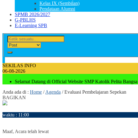
Kelas IX (Sembilan)
Pendataan Alumni
SPMB 2026/2027
G-PBLHS
E-Learning SPB
SEKILAS INFO
06-08-2026
Selamat Datang di Official Website SMP Katolik Pelita Bangsa
Anda ada di :
Home
/
Agenda
/
Evaluasi Pembelajaran Sepekan
BAGIKAN
17
Oktober
waktu : 11:00
AGENDA : Evaluasi Pembelajaran Sepekan
LOKASI : Ruangan Guru SPB
Maaf, Acara telah lewat