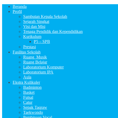
Beranda
Profil
Sambutan Kepala Sekolah
Sejarah Singkat
Visi dan Misi
Tenaga Pendidik dan Kependidikan
Kurikulum
P5 – SPB
Prestasi
Fasilitas Sekolah
Ruang_Musik
Ruang Belajar
Laboratorium Komputer
Laboratorium IPA
Aula
Ekstra Kulikuler
Badminton
Basket
Futsal
Catur
Sepak Taqraw
Taekwondo
Pembinaan Vocal