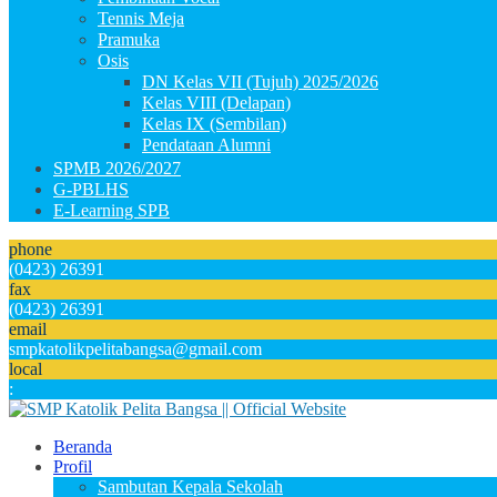
Tennis Meja
Pramuka
Osis
DN Kelas VII (Tujuh) 2025/2026
Kelas VIII (Delapan)
Kelas IX (Sembilan)
Pendataan Alumni
SPMB 2026/2027
G-PBLHS
E-Learning SPB
phone
(0423) 26391
fax
(0423) 26391
email
smpkatolikpelitabangsa@gmail.com
local
:
Beranda
Profil
Sambutan Kepala Sekolah