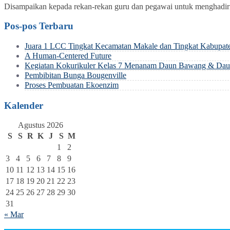
Disampaikan kepada rekan-rekan guru dan pegawai untuk menghadiri
Pos-pos Terbaru
Juara 1 LCC Tingkat Kecamatan Makale dan Tingkat Kabupat
A Human-Centered Future
Kegiatan Kokurikuler Kelas 7 Menanam Daun Bawang & Daun
Pembibitan Bunga Bougenville
Proses Pembuatan Ekoenzim
Kalender
Agustus 2026
S
S
R
K
J
S
M
1
2
3
4
5
6
7
8
9
10
11
12
13
14
15
16
17
18
19
20
21
22
23
24
25
26
27
28
29
30
31
« Mar