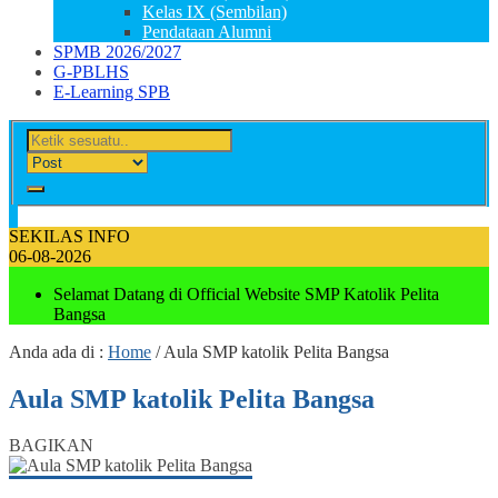
Kelas IX (Sembilan)
Pendataan Alumni
SPMB 2026/2027
G-PBLHS
E-Learning SPB
SEKILAS INFO
06-08-2026
Selamat Datang di Official Website SMP Katolik Pelita
Bangsa
Anda ada di :
Home
/
Aula SMP katolik Pelita Bangsa
Aula SMP katolik Pelita Bangsa
BAGIKAN