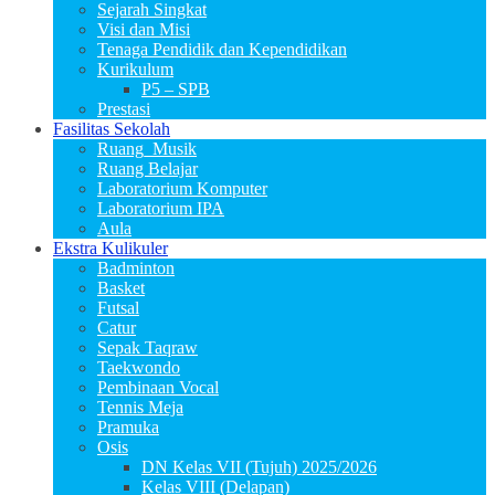
Sejarah Singkat
Visi dan Misi
Tenaga Pendidik dan Kependidikan
Kurikulum
P5 – SPB
Prestasi
Fasilitas Sekolah
Ruang_Musik
Ruang Belajar
Laboratorium Komputer
Laboratorium IPA
Aula
Ekstra Kulikuler
Badminton
Basket
Futsal
Catur
Sepak Taqraw
Taekwondo
Pembinaan Vocal
Tennis Meja
Pramuka
Osis
DN Kelas VII (Tujuh) 2025/2026
Kelas VIII (Delapan)