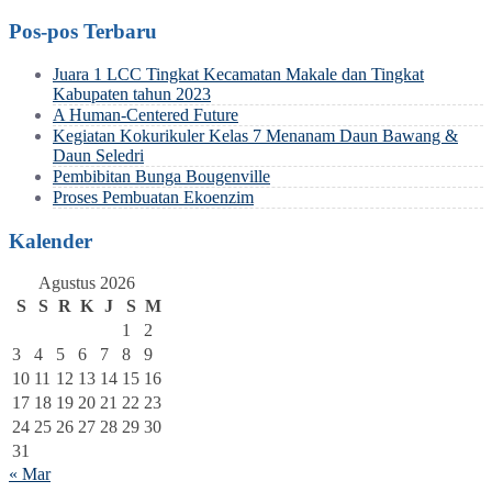
Pos-pos Terbaru
Juara 1 LCC Tingkat Kecamatan Makale dan Tingkat
Kabupaten tahun 2023
A Human-Centered Future
Kegiatan Kokurikuler Kelas 7 Menanam Daun Bawang &
Daun Seledri
Pembibitan Bunga Bougenville
Proses Pembuatan Ekoenzim
Kalender
Agustus 2026
S
S
R
K
J
S
M
1
2
3
4
5
6
7
8
9
10
11
12
13
14
15
16
17
18
19
20
21
22
23
24
25
26
27
28
29
30
31
« Mar