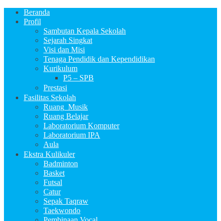
Beranda
Profil
Sambutan Kepala Sekolah
Sejarah Singkat
Visi dan Misi
Tenaga Pendidik dan Kependidikan
Kurikulum
P5 – SPB
Prestasi
Fasilitas Sekolah
Ruang_Musik
Ruang Belajar
Laboratorium Komputer
Laboratorium IPA
Aula
Ekstra Kulikuler
Badminton
Basket
Futsal
Catur
Sepak Taqraw
Taekwondo
Pembinaan Vocal