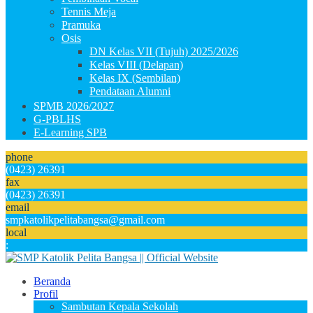
Tennis Meja
Pramuka
Osis
DN Kelas VII (Tujuh) 2025/2026
Kelas VIII (Delapan)
Kelas IX (Sembilan)
Pendataan Alumni
SPMB 2026/2027
G-PBLHS
E-Learning SPB
phone
(0423) 26391
fax
(0423) 26391
email
smpkatolikpelitabangsa@gmail.com
local
:
Beranda
Profil
Sambutan Kepala Sekolah