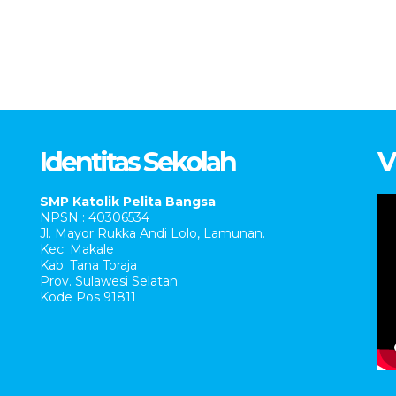
Identitas Sekolah
V
SMP Katolik Pelita Bangsa
NPSN : 40306534
Jl. Mayor Rukka Andi Lolo, Lamunan.
Kec. Makale
Kab. Tana Toraja
Prov. Sulawesi Selatan
Kode Pos 91811