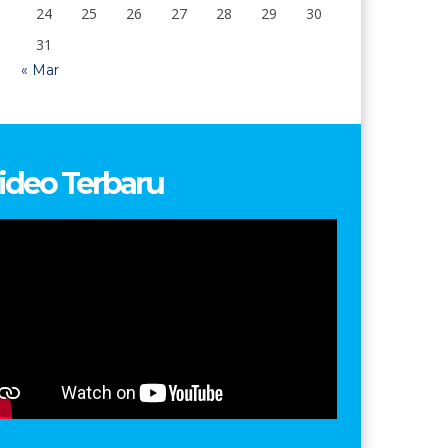
24
25
26
27
28
29
30
31
« Mar
ideo Terbaru