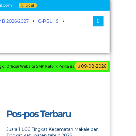
il.com
local
:
B 2026/2027
G-PBLHS
fficial Website SMP Katolik Pelita Bangsa
09-08-2026
Pos-pos Terbaru
Juara 1 LCC Tingkat Kecamatan Makale dan
Tingkat Kabupaten tahun 2023