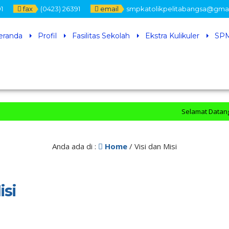
1
fax
(0423) 26391
email
smpkatolikpelitabangsa@gma
eranda
Profil
Fasilitas Sekolah
Ekstra Kulikuler
SPM
Selamat Datang di O
Anda ada di :
Home
/
Visi dan Misi
isi