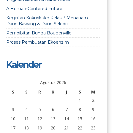
A Human-Centered Future
Kegiatan Kokurikuler Kelas 7 Menanam
Daun Bawang & Daun Seledri
Pembibitan Bunga Bougenville
Proses Pembuatan Ekoenzim
Kalender
Agustus 2026
S
S
R
K
J
S
M
1
2
3
4
5
6
7
8
9
10
11
12
13
14
15
16
17
18
19
20
21
22
23