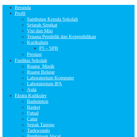
Beranda
Profil
Sambutan Kepala Sekolah
Sejarah Singkat
Visi dan Misi
Tenaga Pendidik dan Kependidikan
Kurikulum
P5 – SPB
Prestasi
Fasilitas Sekolah
Ruang_Musik
Ruang Belajar
Laboratorium Komputer
Laboratorium IPA
Aula
Ekstra Kulikuler
Badminton
Basket
Futsal
Catur
Sepak Taqraw
Taekwondo
Pembinaan Vocal