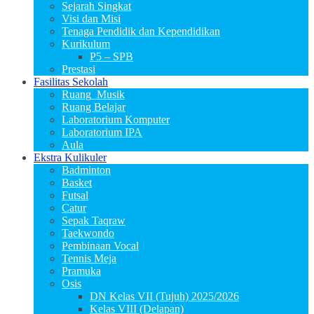
Sejarah Singkat
Visi dan Misi
Tenaga Pendidik dan Kependidikan
Kurikulum
P5 – SPB
Prestasi
Fasilitas Sekolah
Ruang_Musik
Ruang Belajar
Laboratorium Komputer
Laboratorium IPA
Aula
Ekstra Kulikuler
Badminton
Basket
Futsal
Catur
Sepak Taqraw
Taekwondo
Pembinaan Vocal
Tennis Meja
Pramuka
Osis
DN Kelas VII (Tujuh) 2025/2026
Kelas VIII (Delapan)