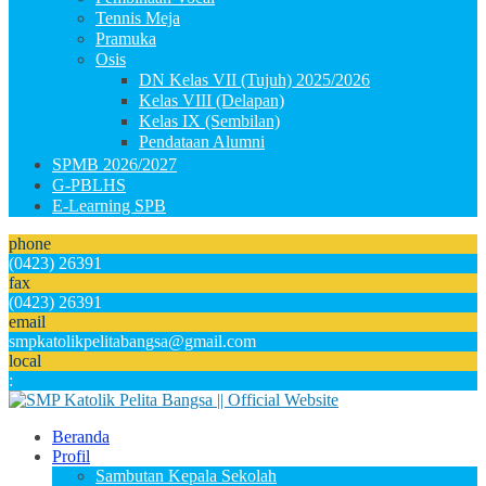
Tennis Meja
Pramuka
Osis
DN Kelas VII (Tujuh) 2025/2026
Kelas VIII (Delapan)
Kelas IX (Sembilan)
Pendataan Alumni
SPMB 2026/2027
G-PBLHS
E-Learning SPB
phone
(0423) 26391
fax
(0423) 26391
email
smpkatolikpelitabangsa@gmail.com
local
:
Beranda
Profil
Sambutan Kepala Sekolah