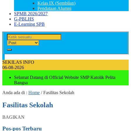
Kelas IX (Sembilan)
Pendataan Alumni
SPMB 2026/2027
G-PBLHS
E-Learning SPB
SEKILAS INFO
06-08-2026
Selamat Datang di Official Website SMP Katolik Pelita
Bangsa
Anda ada di :
Home
/
Fasilitas Sekolah
Fasilitas Sekolah
BAGIKAN
Pos-pos Terbaru