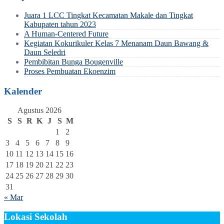
Juara 1 LCC Tingkat Kecamatan Makale dan Tingkat
Kabupaten tahun 2023
A Human-Centered Future
Kegiatan Kokurikuler Kelas 7 Menanam Daun Bawang &
Daun Seledri
Pembibitan Bunga Bougenville
Proses Pembuatan Ekoenzim
Kalender
Agustus 2026
S
S
R
K
J
S
M
1
2
3
4
5
6
7
8
9
10
11
12
13
14
15
16
17
18
19
20
21
22
23
24
25
26
27
28
29
30
31
« Mar
Lokasi Sekolah