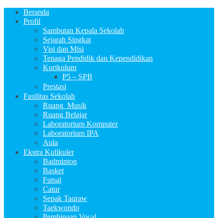
Beranda
Profil
Sambutan Kepala Sekolah
Sejarah Singkat
Visi dan Misi
Tenaga Pendidik dan Kependidikan
Kurikulum
P5 – SPB
Prestasi
Fasilitas Sekolah
Ruang_Musik
Ruang Belajar
Laboratorium Komputer
Laboratorium IPA
Aula
Ekstra Kulikuler
Badminton
Basket
Futsal
Catur
Sepak Taqraw
Taekwondo
Pembinaan Vocal