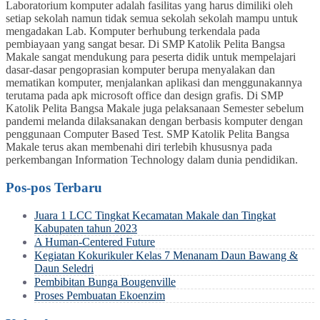
Laboratorium komputer adalah fasilitas yang harus dimiliki oleh
setiap sekolah namun tidak semua sekolah sekolah mampu untuk
mengadakan Lab. Komputer berhubung terkendala pada
pembiayaan yang sangat besar. Di SMP Katolik Pelita Bangsa
Makale sangat mendukung para peserta didik untuk mempelajari
dasar-dasar pengoprasian komputer berupa menyalakan dan
mematikan komputer, menjalankan aplikasi dan menggunakannya
terutama pada apk microsoft office dan design grafis. Di SMP
Katolik Pelita Bangsa Makale juga pelaksanaan Semester sebelum
pandemi melanda dilaksanakan dengan berbasis komputer dengan
penggunaan Computer Based Test. SMP Katolik Pelita Bangsa
Makale terus akan membenahi diri terlebih khususnya pada
perkembangan Information Technology dalam dunia pendidikan.
Pos-pos Terbaru
Juara 1 LCC Tingkat Kecamatan Makale dan Tingkat
Kabupaten tahun 2023
A Human-Centered Future
Kegiatan Kokurikuler Kelas 7 Menanam Daun Bawang &
Daun Seledri
Pembibitan Bunga Bougenville
Proses Pembuatan Ekoenzim