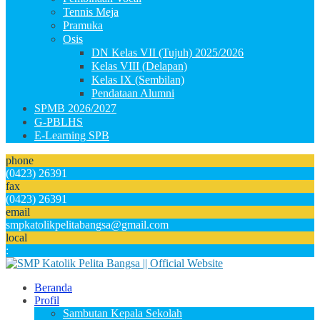
Tennis Meja
Pramuka
Osis
DN Kelas VII (Tujuh) 2025/2026
Kelas VIII (Delapan)
Kelas IX (Sembilan)
Pendataan Alumni
SPMB 2026/2027
G-PBLHS
E-Learning SPB
phone
(0423) 26391
fax
(0423) 26391
email
smpkatolikpelitabangsa@gmail.com
local
:
Beranda
Profil
Sambutan Kepala Sekolah