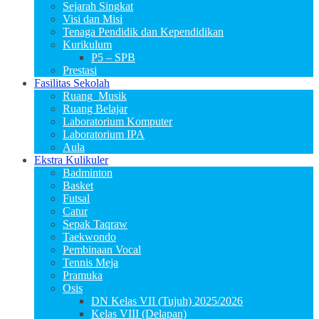
Sejarah Singkat
Visi dan Misi
Tenaga Pendidik dan Kependidikan
Kurikulum
P5 – SPB
Prestasi
Fasilitas Sekolah
Ruang_Musik
Ruang Belajar
Laboratorium Komputer
Laboratorium IPA
Aula
Ekstra Kulikuler
Badminton
Basket
Futsal
Catur
Sepak Taqraw
Taekwondo
Pembinaan Vocal
Tennis Meja
Pramuka
Osis
DN Kelas VII (Tujuh) 2025/2026
Kelas VIII (Delapan)