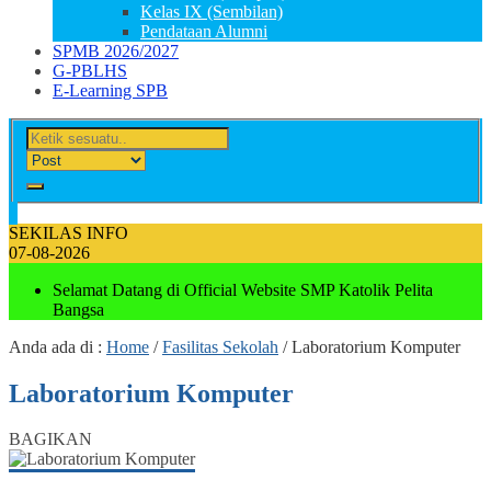
Kelas IX (Sembilan)
Pendataan Alumni
SPMB 2026/2027
G-PBLHS
E-Learning SPB
SEKILAS INFO
07-08-2026
Selamat Datang di Official Website SMP Katolik Pelita
Bangsa
Anda ada di :
Home
/
Fasilitas Sekolah
/
Laboratorium Komputer
Laboratorium Komputer
BAGIKAN