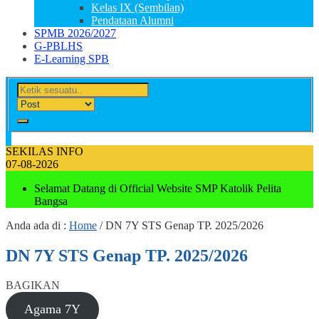
Kelas IX (Sembilan)
Pendataan Alumni
SPMB 2026/2027
G-PBLHS
E-Learning SPB
SEKILAS INFO
07-08-2026
Selamat Datang di Official Website SMP Katolik Pelita
Bangsa
Anda ada di :
Home
/
DN 7Y STS Genap TP. 2025/2026
DN 7Y STS Genap TP. 2025/2026
BAGIKAN
Agama 7Y