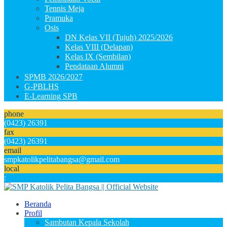
Tennis Meja
Pramuka
Osis
DN Kelas VII (Tujuh) 2025/2026
Kelas VIII (Delapan)
Kelas IX (Sembilan)
Pendataan Alumni
SPMB 2026/2027
G-PBLHS
E-Learning SPB
phone
(0423) 26391
fax
(0423) 26391
email
smpkatolikpelitabangsa@gmail.com
local
:
Beranda
Profil
Sambutan Kepala Sekolah