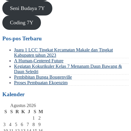
Seni Budaya 7Y
Coding 7Y
Pos-pos Terbaru
Juara 1 LCC Tingkat Kecamatan Makale dan Tingkat
Kabupaten tahun 2023
A Human-Centered Future
Kegiatan Kokurikuler Kelas 7 Menanam Daun Bawang &
Daun Seledri
Pembibitan Bunga Bougenville
Proses Pembuatan Ekoenzim
Kalender
Agustus 2026
S
S
R
K
J
S
M
1
2
3
4
5
6
7
8
9
10
11
12
13
14
15
16