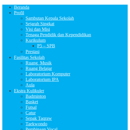
Beranda
Profil
Sambutan Kepala Sekolah
Sejarah Singkat
Visi dan Misi
Tenaga Pendidik dan Kependidikan
Kurikulum
P5 – SPB
Prestasi
Fasilitas Sekolah
Ruang_Musik
Ruang Belajar
Laboratorium Komputer
Laboratorium IPA
Aula
Ekstra Kulikuler
Badminton
Basket
Futsal
Catur
Sepak Taqraw
Taekwondo
Pembinaan Vocal