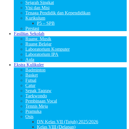
Sejarah Singkat
Visi dan Misi
Tenaga Pendidik dan Kependidikan
Kurikulum
P5 – SPB
Prestasi
Fasilitas Sekolah
Ruang_Musik
Ruang Belajar
Laboratorium Komputer
Laboratorium IPA
Aula
Ekstra Kulikuler
Badminton
Basket
Futsal
Catur
Sepak Taqraw
Taekwondo
Pembinaan Vocal
Tennis Meja
Pramuka
Osis
DN Kelas VII (Tujuh) 2025/2026
Kelas VIII (Delapan)