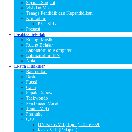
Sejarah Singkat
Visi dan Misi
Tenaga Pendidik dan Kependidikan
Kurikulum
P5 – SPB
Prestasi
Fasilitas Sekolah
Ruang_Musik
Ruang Belajar
Laboratorium Komputer
Laboratorium IPA
Aula
Ekstra Kulikuler
Badminton
Basket
Futsal
Catur
Sepak Taqraw
Taekwondo
Pembinaan Vocal
Tennis Meja
Pramuka
Osis
DN Kelas VII (Tujuh) 2025/2026
Kelas VIII (Delapan)