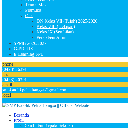
Tennis Meja
Pramuka
Osis
DN Kelas VII (Tujuh) 2025/2026
Kelas VIII (Delapan)
Kelas IX (Sembilan)
Pendataan Alumni
SPMB 2026/2027
G-PBLHS
E-Learning SPB
phone
(0423) 26391
fax
(0423) 26391
email
smpkatolikpelitabangsa@gmail.com
local
:
Beranda
Profil
Sambutan Kepala Sekolah