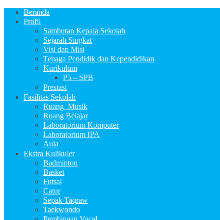
Beranda
Profil
Sambutan Kepala Sekolah
Sejarah Singkat
Visi dan Misi
Tenaga Pendidik dan Kependidikan
Kurikulum
P5 – SPB
Prestasi
Fasilitas Sekolah
Ruang_Musik
Ruang Belajar
Laboratorium Komputer
Laboratorium IPA
Aula
Ekstra Kulikuler
Badminton
Basket
Futsal
Catur
Sepak Taqraw
Taekwondo
Pembinaan Vocal