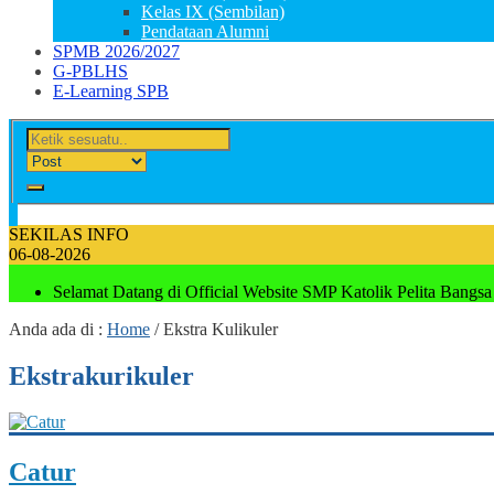
Kelas IX (Sembilan)
Pendataan Alumni
SPMB 2026/2027
G-PBLHS
E-Learning SPB
SEKILAS INFO
06-08-2026
Selamat Datang di Official Website SMP Katolik Pelita Bangsa
Anda ada di :
Home
/
Ekstra Kulikuler
Ekstrakurikuler
Catur