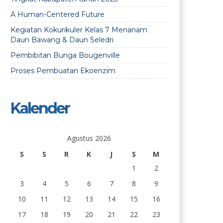
A Human-Centered Future
Kegiatan Kokurikuler Kelas 7 Menanam
Daun Bawang & Daun Seledri
Pembibitan Bunga Bougenville
Proses Pembuatan Ekoenzim
Kalender
Agustus 2026
S
S
R
K
J
S
M
1
2
3
4
5
6
7
8
9
10
11
12
13
14
15
16
17
18
19
20
21
22
23