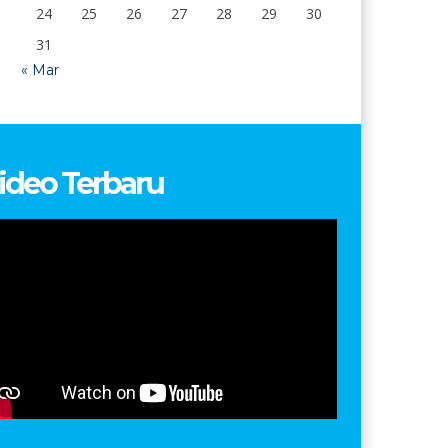
24
25
26
27
28
29
30
31
« Mar
ideo Terbaru