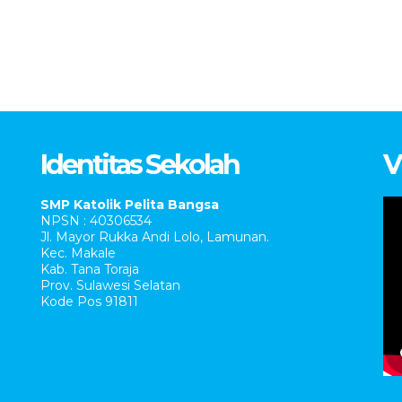
Identitas Sekolah
V
SMP Katolik Pelita Bangsa
NPSN : 40306534
Jl. Mayor Rukka Andi Lolo, Lamunan.
Kec. Makale
Kab. Tana Toraja
Prov. Sulawesi Selatan
Kode Pos 91811