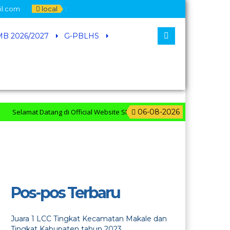
il.com
local
:
B 2026/2027
G-PBLHS
Selamat Datang di Official Website SMP Katolik Pelita Bangsa
06-08-2026
Pos-pos Terbaru
Juara 1 LCC Tingkat Kecamatan Makale dan
Tingkat Kabupaten tahun 2023