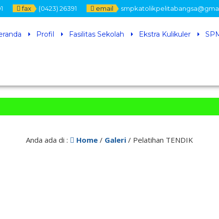
1
fax
(0423) 26391
email
smpkatolikpelitabangsa@gma
eranda
Profil
Fasilitas Sekolah
Ekstra Kulikuler
SPM
Anda ada di :
Home
/
Galeri
/
Pelatihan TENDIK