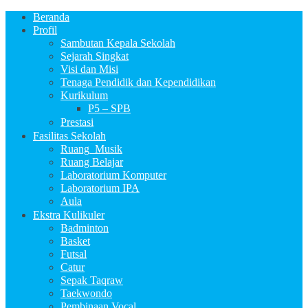
Beranda
Profil
Sambutan Kepala Sekolah
Sejarah Singkat
Visi dan Misi
Tenaga Pendidik dan Kependidikan
Kurikulum
P5 – SPB
Prestasi
Fasilitas Sekolah
Ruang_Musik
Ruang Belajar
Laboratorium Komputer
Laboratorium IPA
Aula
Ekstra Kulikuler
Badminton
Basket
Futsal
Catur
Sepak Taqraw
Taekwondo
Pembinaan Vocal