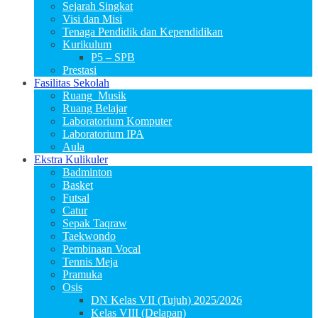
Sejarah Singkat
Visi dan Misi
Tenaga Pendidik dan Kependidikan
Kurikulum
P5 – SPB
Prestasi
Fasilitas Sekolah
Ruang_Musik
Ruang Belajar
Laboratorium Komputer
Laboratorium IPA
Aula
Ekstra Kulikuler
Badminton
Basket
Futsal
Catur
Sepak Taqraw
Taekwondo
Pembinaan Vocal
Tennis Meja
Pramuka
Osis
DN Kelas VII (Tujuh) 2025/2026
Kelas VIII (Delapan)