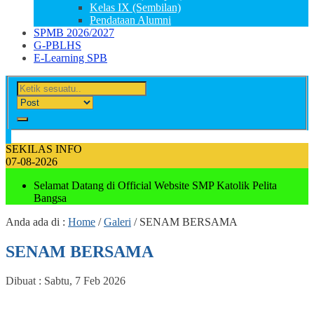
Kelas IX (Sembilan)
Pendataan Alumni
SPMB 2026/2027
G-PBLHS
E-Learning SPB
SEKILAS INFO
07-08-2026
Selamat Datang di Official Website SMP Katolik Pelita
Bangsa
Anda ada di :
Home
/
Galeri
/
SENAM BERSAMA
SENAM BERSAMA
Dibuat :
Sabtu, 7 Feb 2026