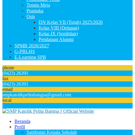
Tennis Meja
Pramuka
Osis
DN Kelas VII (Tujuh) 2025/2026
Kelas VIII (Delapan)
Kelas IX (Sembilan)
Pendataan Alumni
SPMB 2026/2027
G-PBLHS
E-Learning SPB
phone
(0423) 26391
fax
(0423) 26391
email
smpkatolikpelitabangsa@gmail.com
local
:
Beranda
Profil
Sambutan Kepala Sekolah