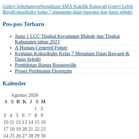
Galeri Sebelumnya
Sosialisasi SMA Katolik Rajawali
Galeri Lebih
Baru
Kokurikuler kelas 7 menanam daun bawang dan daun seledri
Pos-pos Terbaru
Juara 1 LCC Tingkat Kecamatan Makale dan Tingkat
Kabupaten tahun 2023
A Human-Centered Future
Kegiatan Kokurikuler Kelas 7 Menanam Daun Bawang &
Daun Seledri
Pembibitan Bunga Bougenville
Proses Pembuatan Ekoenzim
Kalender
Agustus 2026
S
S
R
K
J
S
M
1
2
3
4
5
6
7
8
9
10
11
12
13
14
15
16
17
18
19
20
21
22
23
24
25
26
27
28
29
30