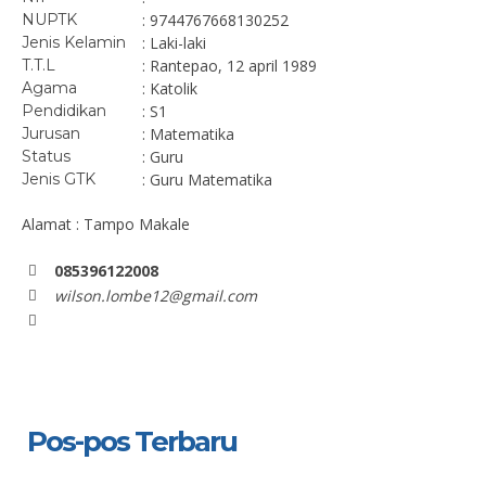
NUPTK
: 9744767668130252
Jenis Kelamin
: Laki-laki
T.T.L
: Rantepao, 12 april 1989
Agama
: Katolik
Pendidikan
: S1
Jurusan
: Matematika
Status
: Guru
Jenis GTK
: Guru Matematika
Alamat : Tampo Makale
085396122008
wilson.lombe12@gmail.com
Pos-pos Terbaru