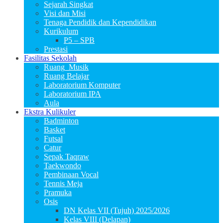
Sejarah Singkat
Visi dan Misi
Tenaga Pendidik dan Kependidikan
Kurikulum
P5 – SPB
Prestasi
Fasilitas Sekolah
Ruang_Musik
Ruang Belajar
Laboratorium Komputer
Laboratorium IPA
Aula
Ekstra Kulikuler
Badminton
Basket
Futsal
Catur
Sepak Taqraw
Taekwondo
Pembinaan Vocal
Tennis Meja
Pramuka
Osis
DN Kelas VII (Tujuh) 2025/2026
Kelas VIII (Delapan)