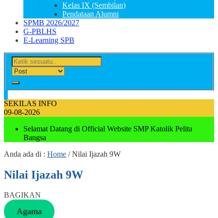
Kelas IX (Sembilan)
Pendataan Alumni
SPMB 2026/2027
G-PBLHS
E-Learning SPB
SEKILAS INFO
09-08-2026
Selamat Datang di Official Website SMP Katolik Pelita
Bangsa
Anda ada di :
Home
/
Nilai Ijazah 9W
Nilai Ijazah 9W
BAGIKAN
Agama