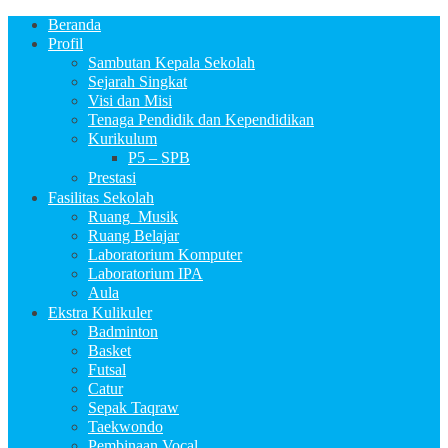
Beranda
Profil
Sambutan Kepala Sekolah
Sejarah Singkat
Visi dan Misi
Tenaga Pendidik dan Kependidikan
Kurikulum
P5 – SPB
Prestasi
Fasilitas Sekolah
Ruang_Musik
Ruang Belajar
Laboratorium Komputer
Laboratorium IPA
Aula
Ekstra Kulikuler
Badminton
Basket
Futsal
Catur
Sepak Taqraw
Taekwondo
Pembinaan Vocal