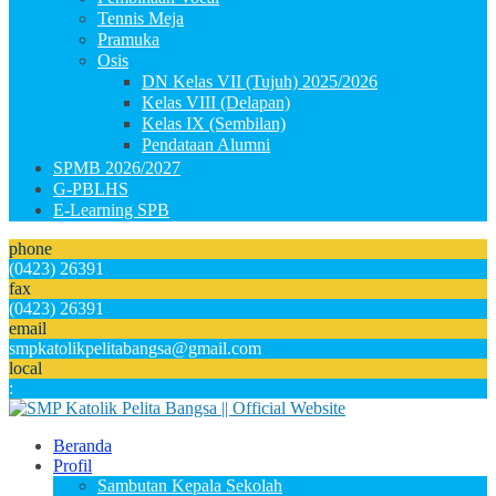
Tennis Meja
Pramuka
Osis
DN Kelas VII (Tujuh) 2025/2026
Kelas VIII (Delapan)
Kelas IX (Sembilan)
Pendataan Alumni
SPMB 2026/2027
G-PBLHS
E-Learning SPB
phone
(0423) 26391
fax
(0423) 26391
email
smpkatolikpelitabangsa@gmail.com
local
:
Beranda
Profil
Sambutan Kepala Sekolah