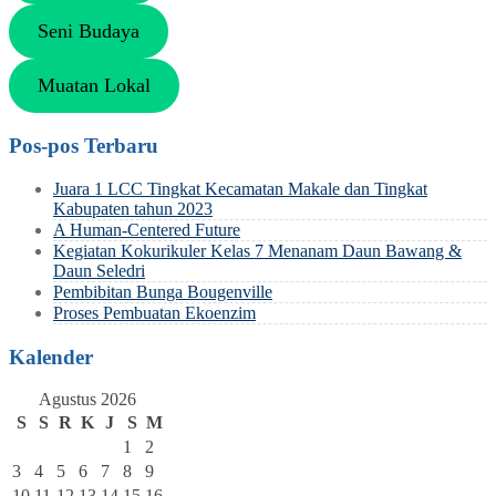
Seni Budaya
Muatan Lokal
Pos-pos Terbaru
Juara 1 LCC Tingkat Kecamatan Makale dan Tingkat
Kabupaten tahun 2023
A Human-Centered Future
Kegiatan Kokurikuler Kelas 7 Menanam Daun Bawang &
Daun Seledri
Pembibitan Bunga Bougenville
Proses Pembuatan Ekoenzim
Kalender
Agustus 2026
S
S
R
K
J
S
M
1
2
3
4
5
6
7
8
9
10
11
12
13
14
15
16