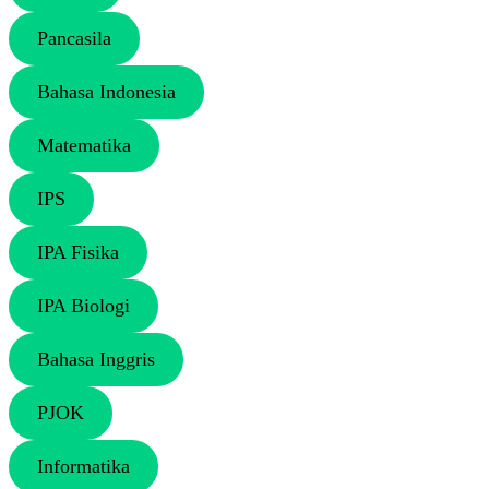
Pancasila
Bahasa Indonesia
Matematika
IPS
IPA Fisika
IPA Biologi
Bahasa Inggris
PJOK
Informatika