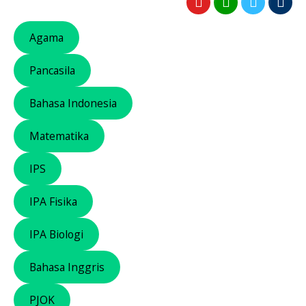
Agama
Pancasila
Bahasa Indonesia
Matematika
IPS
IPA Fisika
IPA Biologi
Bahasa Inggris
PJOK