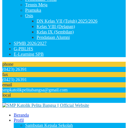
Tennis Meja
Pramuka
Osis
DN Kelas VII (Tujuh) 2025/2026
Kelas VIII (Delapan)
Kelas IX (Sembilan)
Pendataan Alumni
SPMB 2026/2027
G-PBLHS
E-Learning SPB
phone
(0423) 26391
fax
(0423) 26391
email
smpkatolikpelitabangsa@gmail.com
local
:
Beranda
Profil
Sambutan Kepala Sekolah