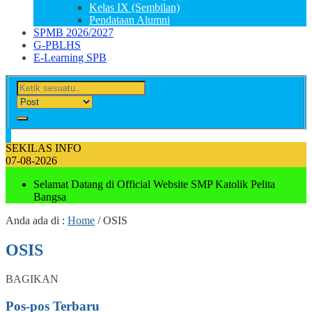
Kelas IX (Sembilan)
Pendataan Alumni
SPMB 2026/2027
G-PBLHS
E-Learning SPB
SEKILAS INFO
07-08-2026
Selamat Datang di Official Website SMP Katolik Pelita
Bangsa
Anda ada di :
Home
/
OSIS
OSIS
BAGIKAN
Pos-pos Terbaru