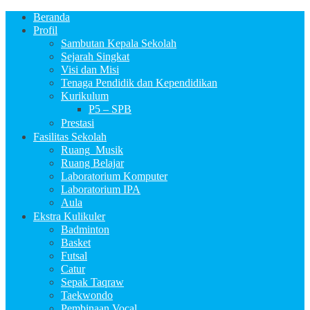
Beranda
Profil
Sambutan Kepala Sekolah
Sejarah Singkat
Visi dan Misi
Tenaga Pendidik dan Kependidikan
Kurikulum
P5 – SPB
Prestasi
Fasilitas Sekolah
Ruang_Musik
Ruang Belajar
Laboratorium Komputer
Laboratorium IPA
Aula
Ekstra Kulikuler
Badminton
Basket
Futsal
Catur
Sepak Taqraw
Taekwondo
Pembinaan Vocal