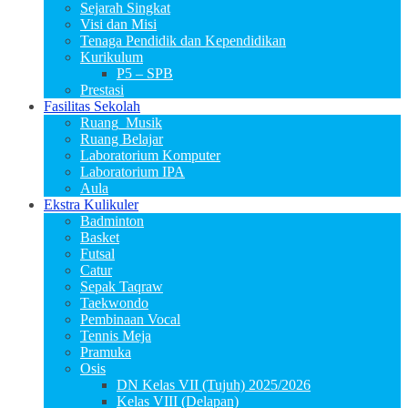
Sejarah Singkat
Visi dan Misi
Tenaga Pendidik dan Kependidikan
Kurikulum
P5 – SPB
Prestasi
Fasilitas Sekolah
Ruang_Musik
Ruang Belajar
Laboratorium Komputer
Laboratorium IPA
Aula
Ekstra Kulikuler
Badminton
Basket
Futsal
Catur
Sepak Taqraw
Taekwondo
Pembinaan Vocal
Tennis Meja
Pramuka
Osis
DN Kelas VII (Tujuh) 2025/2026
Kelas VIII (Delapan)