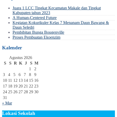
Juara 1 LCC Tingkat Kecamatan Makale dan Tingkat
Kabupaten tahun 2023
A Human-Centered Future
Kegiatan Kokurikuler Kelas 7 Menanam Daun Bawang &
Daun Seledri
Pembibitan Bunga Bougenville
Proses Pembuatan Ekoenzim
Kalender
Agustus 2026
S
S
R
K
J
S
M
1
2
3
4
5
6
7
8
9
10
11
12
13
14
15
16
17
18
19
20
21
22
23
24
25
26
27
28
29
30
31
« Mar
Lokasi Sekolah