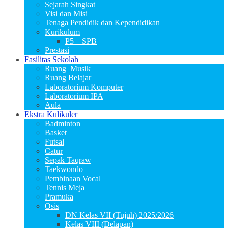
Sejarah Singkat
Visi dan Misi
Tenaga Pendidik dan Kependidikan
Kurikulum
P5 – SPB
Prestasi
Fasilitas Sekolah
Ruang_Musik
Ruang Belajar
Laboratorium Komputer
Laboratorium IPA
Aula
Ekstra Kulikuler
Badminton
Basket
Futsal
Catur
Sepak Taqraw
Taekwondo
Pembinaan Vocal
Tennis Meja
Pramuka
Osis
DN Kelas VII (Tujuh) 2025/2026
Kelas VIII (Delapan)