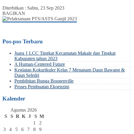
Diterbitkan :
Sabtu, 23 Sep 2023
BAGIKAN
Pos-pos Terbaru
Juara 1 LCC Tingkat Kecamatan Makale dan Tingkat
Kabupaten tahun 2023
A Human-Centered Future
Kegiatan Kokurikuler Kelas 7 Menanam Daun Bawang &
Daun Seledri
Pembibitan Bunga Bougenville
Proses Pembuatan Ekoenzim
Kalender
Agustus 2026
S
S
R
K
J
S
M
1
2
3
4
5
6
7
8
9