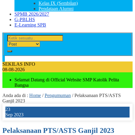
Kelas IX (Sembilan)
Pendataan Alumni
SPMB 2026/2027
G-PBLHS
E-Learning SPB
SEKILAS INFO
08-08-2026
Selamat Datang di Official Website SMP Katolik Pelita
Bangsa
Anda ada di :
Home
/
Pengumuman
/
Pelaksanaan PTS/ASTS
Ganjil 2023
23
Sep 2023
Pelaksanaan PTS/ASTS Ganjil 2023