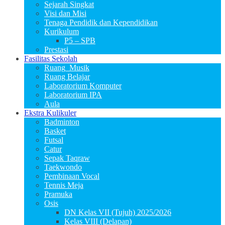
Sejarah Singkat
Visi dan Misi
Tenaga Pendidik dan Kependidikan
Kurikulum
P5 – SPB
Prestasi
Fasilitas Sekolah
Ruang_Musik
Ruang Belajar
Laboratorium Komputer
Laboratorium IPA
Aula
Ekstra Kulikuler
Badminton
Basket
Futsal
Catur
Sepak Taqraw
Taekwondo
Pembinaan Vocal
Tennis Meja
Pramuka
Osis
DN Kelas VII (Tujuh) 2025/2026
Kelas VIII (Delapan)