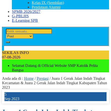
Kelas IX (Sembilan)
Pendataan Alumni
SPMB 2026/2027
G-PBLHS
E-Learning SPB
SEKILAS INFO
07-08-2026
Selamat Datang di Official Website SMP Katolik Pelita
Bangsa
Anda ada di :
Home
/
Prestasi
/
Juara 1 Gerak Jalan Indah Tingkat
Kecamatan & Juara 2 Gerak Jalan Indah Tingkat Kabupaten Tahun
2023
5
Sep 2023