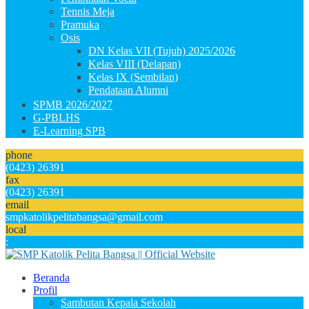
Tennis Meja
Pramuka
Osis
DN Kelas VII (Tujuh) 2025/2026
Kelas VIII (Delapan)
Kelas IX (Sembilan)
Pendataan Alumni
SPMB 2026/2027
G-PBLHS
E-Learning SPB
phone
(0423) 26391
fax
(0423) 26391
email
smpkatolikpelitabangsa@gmail.com
local
:
Beranda
Profil
Sambutan Kepala Sekolah