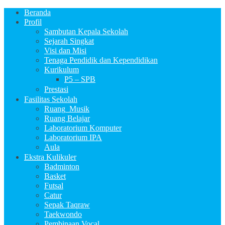
Beranda
Profil
Sambutan Kepala Sekolah
Sejarah Singkat
Visi dan Misi
Tenaga Pendidik dan Kependidikan
Kurikulum
P5 – SPB
Prestasi
Fasilitas Sekolah
Ruang_Musik
Ruang Belajar
Laboratorium Komputer
Laboratorium IPA
Aula
Ekstra Kulikuler
Badminton
Basket
Futsal
Catur
Sepak Taqraw
Taekwondo
Pembinaan Vocal