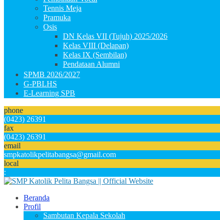
Tennis Meja
Pramuka
Osis
DN Kelas VII (Tujuh) 2025/2026
Kelas VIII (Delapan)
Kelas IX (Sembilan)
Pendataan Alumni
SPMB 2026/2027
G-PBLHS
E-Learning SPB
phone
(0423) 26391
fax
(0423) 26391
email
smpkatolikpelitabangsa@gmail.com
local
:
Beranda
Profil
Sambutan Kepala Sekolah