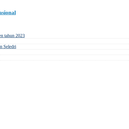
asional
en tahun 2023
 Seledri