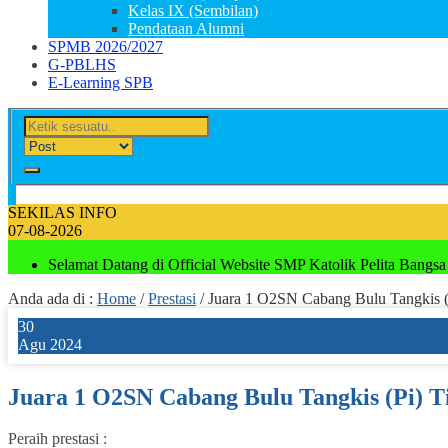
Kelas IX (Sembilan)
Pendataan Alumni
SPMB 2026/2027
G-PBLHS
E-Learning SPB
SEKILAS INFO
07-08-2026
Selamat Datang di Official Website SMP Katolik Pelita Bangsa
Anda ada di :
Home
/
Prestasi
/
Juara 1 O2SN Cabang Bulu Tangkis (
30
Agu 2024
Juara 1 O2SN Cabang Bulu Tangkis (Pi) T
Peraih prestasi :