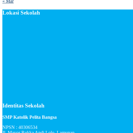
« Mar
Lokasi Sekolah
Identitas Sekolah
SMP Katolik Pelita Bangsa
NPSN : 40306534
Jl. Mayor Rukka Andi Lolo, Lamunan.