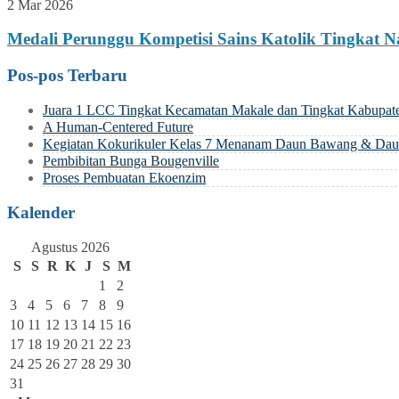
2 Mar 2026
Medali Perunggu Kompetisi Sains Katolik Tingkat N
Pos-pos Terbaru
Juara 1 LCC Tingkat Kecamatan Makale dan Tingkat Kabupat
A Human-Centered Future
Kegiatan Kokurikuler Kelas 7 Menanam Daun Bawang & Daun
Pembibitan Bunga Bougenville
Proses Pembuatan Ekoenzim
Kalender
Agustus 2026
S
S
R
K
J
S
M
1
2
3
4
5
6
7
8
9
10
11
12
13
14
15
16
17
18
19
20
21
22
23
24
25
26
27
28
29
30
31