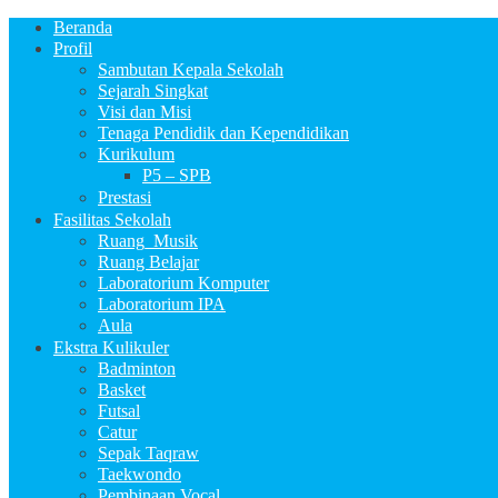
Beranda
Profil
Sambutan Kepala Sekolah
Sejarah Singkat
Visi dan Misi
Tenaga Pendidik dan Kependidikan
Kurikulum
P5 – SPB
Prestasi
Fasilitas Sekolah
Ruang_Musik
Ruang Belajar
Laboratorium Komputer
Laboratorium IPA
Aula
Ekstra Kulikuler
Badminton
Basket
Futsal
Catur
Sepak Taqraw
Taekwondo
Pembinaan Vocal