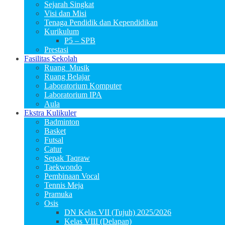
Sejarah Singkat
Visi dan Misi
Tenaga Pendidik dan Kependidikan
Kurikulum
P5 – SPB
Prestasi
Fasilitas Sekolah
Ruang_Musik
Ruang Belajar
Laboratorium Komputer
Laboratorium IPA
Aula
Ekstra Kulikuler
Badminton
Basket
Futsal
Catur
Sepak Taqraw
Taekwondo
Pembinaan Vocal
Tennis Meja
Pramuka
Osis
DN Kelas VII (Tujuh) 2025/2026
Kelas VIII (Delapan)