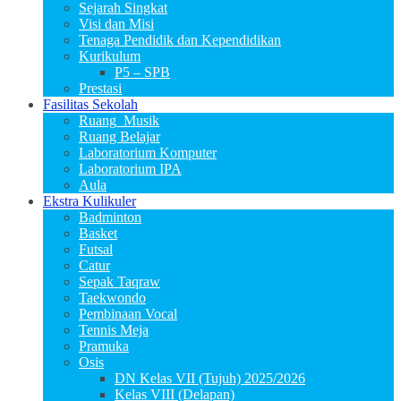
Sejarah Singkat
Visi dan Misi
Tenaga Pendidik dan Kependidikan
Kurikulum
P5 – SPB
Prestasi
Fasilitas Sekolah
Ruang_Musik
Ruang Belajar
Laboratorium Komputer
Laboratorium IPA
Aula
Ekstra Kulikuler
Badminton
Basket
Futsal
Catur
Sepak Taqraw
Taekwondo
Pembinaan Vocal
Tennis Meja
Pramuka
Osis
DN Kelas VII (Tujuh) 2025/2026
Kelas VIII (Delapan)