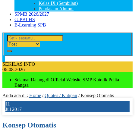
Kelas IX (Sembilan)
Pendataan Alumni
SPMB 2026/2027
G-PBLHS
E-Learning SPB
SEKILAS INFO
06-08-2026
Selamat Datang di Official Website SMP Katolik Pelita
Bangsa
Anda ada di :
Home
/
Quotes / Kutipan
/
Konsep Otomatis
11
Jul 2017
Konsep Otomatis