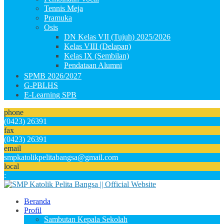
Tennis Meja
Pramuka
Osis
DN Kelas VII (Tujuh) 2025/2026
Kelas VIII (Delapan)
Kelas IX (Sembilan)
Pendataan Alumni
SPMB 2026/2027
G-PBLHS
E-Learning SPB
phone
(0423) 26391
fax
(0423) 26391
email
smpkatolikpelitabangsa@gmail.com
local
:
Beranda
Profil
Sambutan Kepala Sekolah