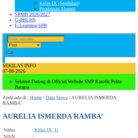
Kelas IX (Sembilan)
Pendataan Alumni
SPMB 2026/2027
G-PBLHS
E-Learning SPB
SEKILAS INFO
07-08-2026
Selamat Datang di Official Website SMP Katolik Pelita
Bangsa
Anda ada di :
Home
/
Data Siswa
/
AURELIA ISMERDA
RAMBA’
AURELIA ISMERDA RAMBA’
Status
:
Kelas IX_
U
NISN
: