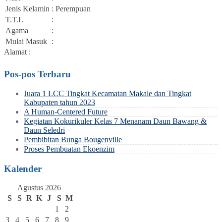
Jenis Kelamin
: Perempuan
T.T.L
:
Agama
:
Mulai Masuk
:
Alamat :
Pos-pos Terbaru
Juara 1 LCC Tingkat Kecamatan Makale dan Tingkat
Kabupaten tahun 2023
A Human-Centered Future
Kegiatan Kokurikuler Kelas 7 Menanam Daun Bawang &
Daun Seledri
Pembibitan Bunga Bougenville
Proses Pembuatan Ekoenzim
Kalender
Agustus 2026
S
S
R
K
J
S
M
1
2
3
4
5
6
7
8
9