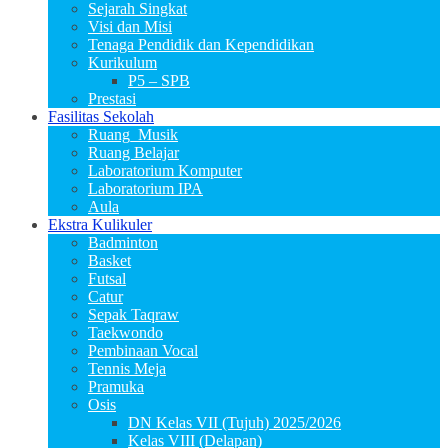
Sejarah Singkat
Visi dan Misi
Tenaga Pendidik dan Kependidikan
Kurikulum
P5 – SPB
Prestasi
Fasilitas Sekolah
Ruang_Musik
Ruang Belajar
Laboratorium Komputer
Laboratorium IPA
Aula
Ekstra Kulikuler
Badminton
Basket
Futsal
Catur
Sepak Taqraw
Taekwondo
Pembinaan Vocal
Tennis Meja
Pramuka
Osis
DN Kelas VII (Tujuh) 2025/2026
Kelas VIII (Delapan)