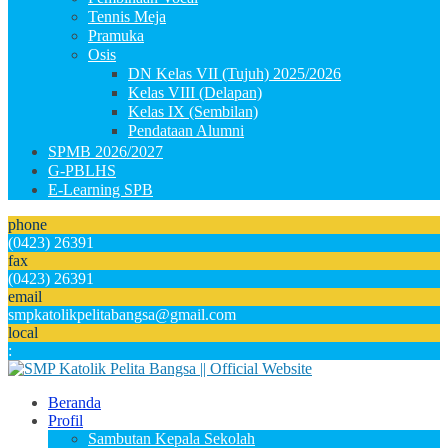
Tennis Meja
Pramuka
Osis
DN Kelas VII (Tujuh) 2025/2026
Kelas VIII (Delapan)
Kelas IX (Sembilan)
Pendataan Alumni
SPMB 2026/2027
G-PBLHS
E-Learning SPB
phone
(0423) 26391
fax
(0423) 26391
email
smpkatolikpelitabangsa@gmail.com
local
:
Beranda
Profil
Sambutan Kepala Sekolah