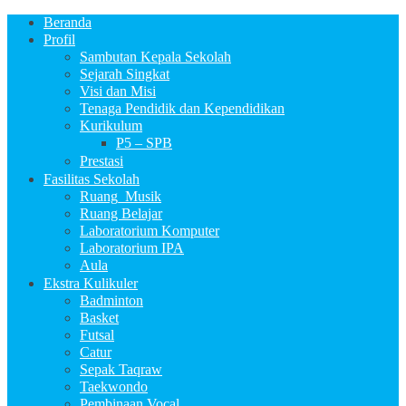
Beranda
Profil
Sambutan Kepala Sekolah
Sejarah Singkat
Visi dan Misi
Tenaga Pendidik dan Kependidikan
Kurikulum
P5 – SPB
Prestasi
Fasilitas Sekolah
Ruang_Musik
Ruang Belajar
Laboratorium Komputer
Laboratorium IPA
Aula
Ekstra Kulikuler
Badminton
Basket
Futsal
Catur
Sepak Taqraw
Taekwondo
Pembinaan Vocal