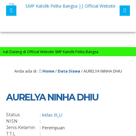
at Datang di Official Website SMP Katolik Pelita Bangsa
Anda ada di :
Home
/
Data Siswa
/
AURELYA NINHA DHIU
AURELYA NINHA DHIU
Status
:
Kelas IX_
U
NISN
:
Jenis Kelamin
: Perempuan
T.T.L
: