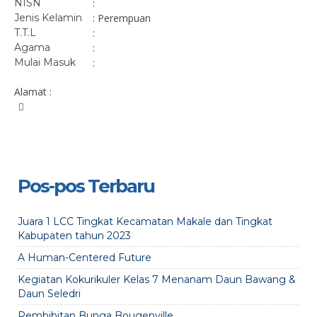
NISN
:
Jenis Kelamin
: Perempuan
T.T.L
:
Agama
:
Mulai Masuk
:
Alamat :
Pos-pos Terbaru
Juara 1 LCC Tingkat Kecamatan Makale dan Tingkat
Kabupaten tahun 2023
A Human-Centered Future
Kegiatan Kokurikuler Kelas 7 Menanam Daun Bawang &
Daun Seledri
Pembibitan Bunga Bougenville