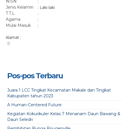
NISN
:
Jenis Kelamin
: Laki-laki
T.T.L
:
Agama
:
Mulai Masuk
:
Alamat :
Pos-pos Terbaru
Juara 1 LCC Tingkat Kecamatan Makale dan Tingkat
Kabupaten tahun 2023
A Human-Centered Future
Kegiatan Kokurikuler Kelas 7 Menanam Daun Bawang &
Daun Seledri
Pembibitan Bunga Bougenville