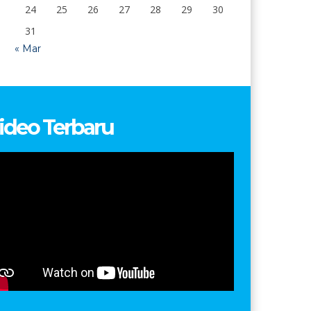
24
25
26
27
28
29
30
31
« Mar
ideo Terbaru