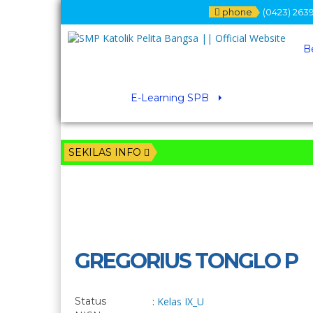
phone
(0423) 2639
B
E-Learning SPB
SEKILAS INFO
GREGORIUS TONGLO P
Status
:
Kelas IX_
U