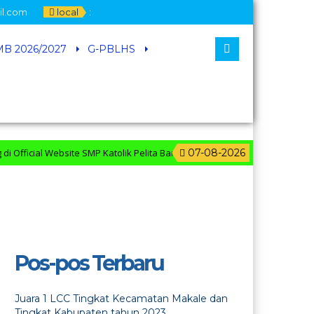
il.com
local
:
B 2026/2027
G-PBLHS
ficial Website SMP Katolik Pelita Bangsa
07-08-2026
Pos-pos Terbaru
Juara 1 LCC Tingkat Kecamatan Makale dan
Tingkat Kabupaten tahun 2023