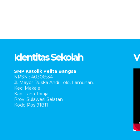
Identitas Sekolah
V
SMP Katolik Pelita Bangsa
NPSN : 40306534
Jl. Mayor Rukka Andi Lolo, Lamunan.
Kec. Makale
Kab. Tana Toraja
Prov. Sulawesi Selatan
Kode Pos 91811