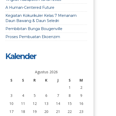
A Human-Centered Future
Kegiatan Kokurikuler Kelas 7 Menanam
Daun Bawang & Daun Seledri
Pembibitan Bunga Bougenville
Proses Pembuatan Ekoenzim
Kalender
Agustus 2026
S
S
R
K
J
S
M
1
2
3
4
5
6
7
8
9
10
11
12
13
14
15
16
17
18
19
20
21
22
23