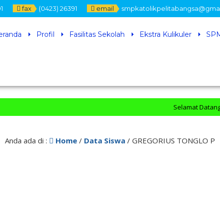
1
fax
(0423) 26391
email
smpkatolikpelitabangsa@gma
eranda
Profil
Fasilitas Sekolah
Ekstra Kulikuler
SPM
Selamat Datang di Of
Anda ada di :
Home
/
Data Siswa
/
GREGORIUS TONGLO P