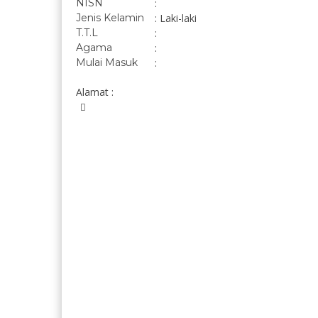
NISN
:
Jenis Kelamin
: Laki-laki
T.T.L
:
Agama
:
Mulai Masuk
:
Alamat :