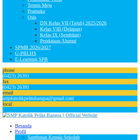
Tennis Meja
Pramuka
Osis
DN Kelas VII (Tujuh) 2025/2026
Kelas VIII (Delapan)
Kelas IX (Sembilan)
Pendataan Alumni
SPMB 2026/2027
G-PBLHS
E-Learning SPB
phone
(0423) 26391
fax
(0423) 26391
email
smpkatolikpelitabangsa@gmail.com
local
:
Beranda
Profil
Sambutan Kepala Sekolah