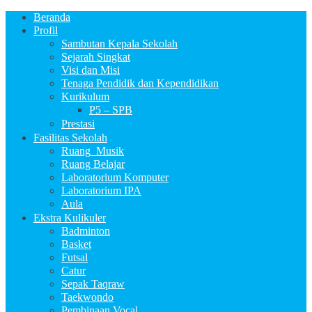
Beranda
Profil
Sambutan Kepala Sekolah
Sejarah Singkat
Visi dan Misi
Tenaga Pendidik dan Kependidikan
Kurikulum
P5 – SPB
Prestasi
Fasilitas Sekolah
Ruang_Musik
Ruang Belajar
Laboratorium Komputer
Laboratorium IPA
Aula
Ekstra Kulikuler
Badminton
Basket
Futsal
Catur
Sepak Taqraw
Taekwondo
Pembinaan Vocal