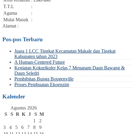
T.T.L
:
Agama
:
Mulai Masuk
:
Alamat :
Pos-pos Terbaru
Juara 1 LCC Tingkat Kecamatan Makale dan Tingkat
Kabupaten tahun 2023
A Human-Centered Future
Kegiatan Kokurikuler Kelas 7 Menanam Daun Bawang &
Daun Seledri
Pembibitan Bunga Bougenville
Proses Pembuatan Ekoenzim
Kalender
Agustus 2026
S
S
R
K
J
S
M
1
2
3
4
5
6
7
8
9
10
11
12
13
14
15
16