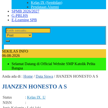
Kelas IX (Sembilan)
Pendataan Alumni
SPMB 2026/2027
G-PBLHS
E-Learning SPB
SEKILAS INFO
06-08-2026
Selamat Datang di Official Website SMP Katolik Pelita
Bangsa
Anda ada di :
Home
/
Data Siswa
/
JIANZEN HONESTO A S
JIANZEN HONESTO A S
Status
:
Kelas IX_
U
NISN
:
Jenis Kelamin
: Laki-laki