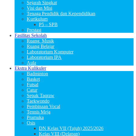
Sejarah Singkat
Visi dan Misi
Tenaga Pendidik dan Kependidikan
Kurikulum
P5 – SPB
Prestasi
Fasilitas Sekolah
Ruang_Musik
Ruang Belajar
Laboratorium Komputer
Laboratorium IPA
Aula
Ekstra Kulikuler
Badminton
Basket
Futsal
Catur
Sepak Taqraw
Taekwondo
Pembinaan Vocal
Tennis Meja
Pramuka
Osis
DN Kelas VII (Tujuh) 2025/2026
Kelas VIII (Delapan)