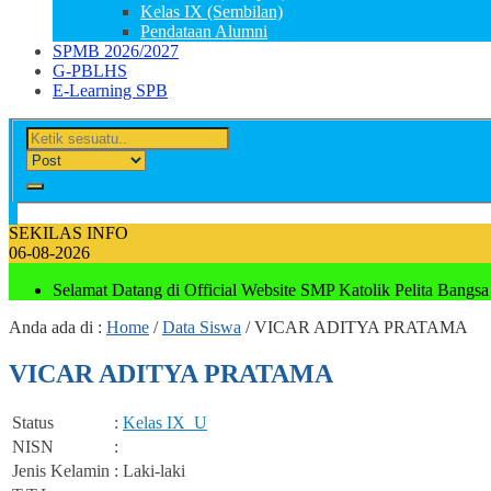
Kelas IX (Sembilan)
Pendataan Alumni
SPMB 2026/2027
G-PBLHS
E-Learning SPB
SEKILAS INFO
06-08-2026
Selamat Datang di Official Website SMP Katolik Pelita Bangsa
Anda ada di :
Home
/
Data Siswa
/
VICAR ADITYA PRATAMA
VICAR ADITYA PRATAMA
Status
:
Kelas IX_
U
NISN
:
Jenis Kelamin
: Laki-laki