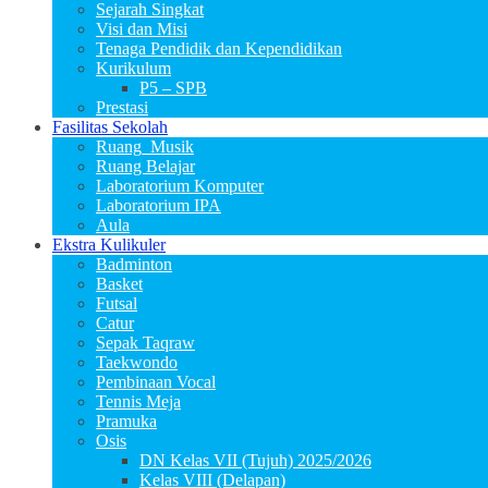
Sejarah Singkat
Visi dan Misi
Tenaga Pendidik dan Kependidikan
Kurikulum
P5 – SPB
Prestasi
Fasilitas Sekolah
Ruang_Musik
Ruang Belajar
Laboratorium Komputer
Laboratorium IPA
Aula
Ekstra Kulikuler
Badminton
Basket
Futsal
Catur
Sepak Taqraw
Taekwondo
Pembinaan Vocal
Tennis Meja
Pramuka
Osis
DN Kelas VII (Tujuh) 2025/2026
Kelas VIII (Delapan)