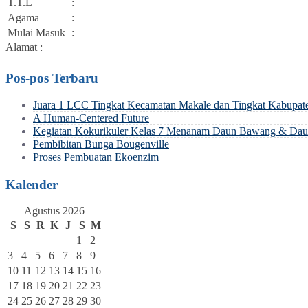
T.T.L
:
Agama
:
Mulai Masuk
:
Alamat :
Pos-pos Terbaru
Juara 1 LCC Tingkat Kecamatan Makale dan Tingkat Kabupat
A Human-Centered Future
Kegiatan Kokurikuler Kelas 7 Menanam Daun Bawang & Daun
Pembibitan Bunga Bougenville
Proses Pembuatan Ekoenzim
Kalender
Agustus 2026
S
S
R
K
J
S
M
1
2
3
4
5
6
7
8
9
10
11
12
13
14
15
16
17
18
19
20
21
22
23
24
25
26
27
28
29
30