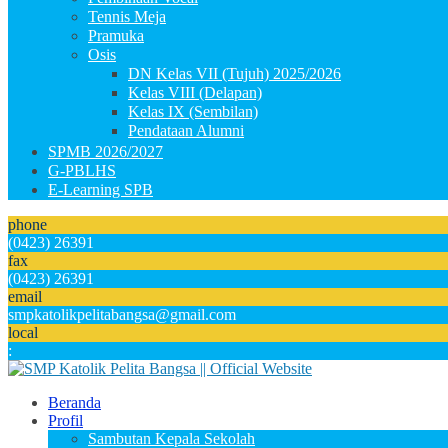
Tennis Meja
Pramuka
Osis
DN Kelas VII (Tujuh) 2025/2026
Kelas VIII (Delapan)
Kelas IX (Sembilan)
Pendataan Alumni
SPMB 2026/2027
G-PBLHS
E-Learning SPB
phone
(0423) 26391
fax
(0423) 26391
email
smpkatolikpelitabangsa@gmail.com
local
:
Beranda
Profil
Sambutan Kepala Sekolah