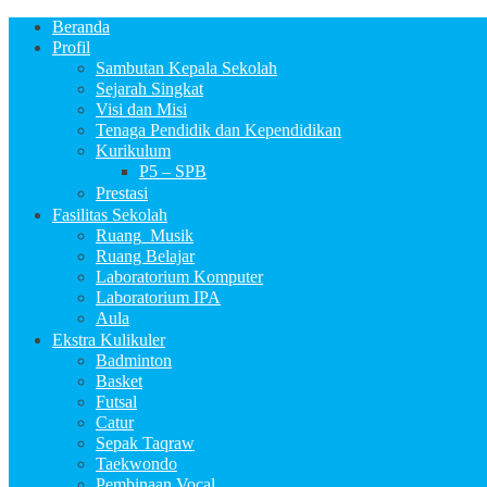
Beranda
Profil
Sambutan Kepala Sekolah
Sejarah Singkat
Visi dan Misi
Tenaga Pendidik dan Kependidikan
Kurikulum
P5 – SPB
Prestasi
Fasilitas Sekolah
Ruang_Musik
Ruang Belajar
Laboratorium Komputer
Laboratorium IPA
Aula
Ekstra Kulikuler
Badminton
Basket
Futsal
Catur
Sepak Taqraw
Taekwondo
Pembinaan Vocal