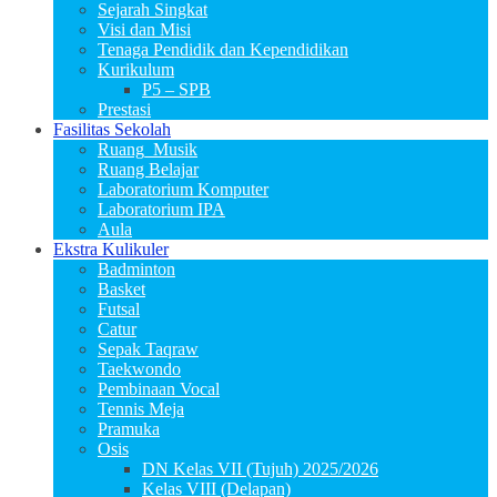
Sejarah Singkat
Visi dan Misi
Tenaga Pendidik dan Kependidikan
Kurikulum
P5 – SPB
Prestasi
Fasilitas Sekolah
Ruang_Musik
Ruang Belajar
Laboratorium Komputer
Laboratorium IPA
Aula
Ekstra Kulikuler
Badminton
Basket
Futsal
Catur
Sepak Taqraw
Taekwondo
Pembinaan Vocal
Tennis Meja
Pramuka
Osis
DN Kelas VII (Tujuh) 2025/2026
Kelas VIII (Delapan)