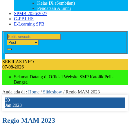
Kelas IX (Sembilan)
Pendataan Alumni
SPMB 2026/2027
G-PBLHS
E-Learning SPB
SEKILAS INFO
07-08-2026
Selamat Datang di Official Website SMP Katolik Pelita
Bangsa
Anda ada di :
Home
/
Slideshow
/
Regio MAM 2023
30
Jan 2023
Regio MAM 2023