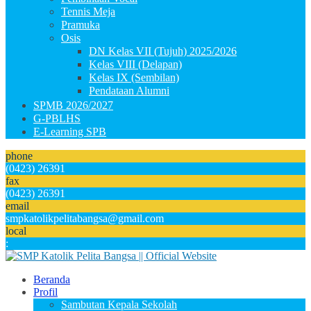
Tennis Meja
Pramuka
Osis
DN Kelas VII (Tujuh) 2025/2026
Kelas VIII (Delapan)
Kelas IX (Sembilan)
Pendataan Alumni
SPMB 2026/2027
G-PBLHS
E-Learning SPB
phone
(0423) 26391
fax
(0423) 26391
email
smpkatolikpelitabangsa@gmail.com
local
:
Beranda
Profil
Sambutan Kepala Sekolah