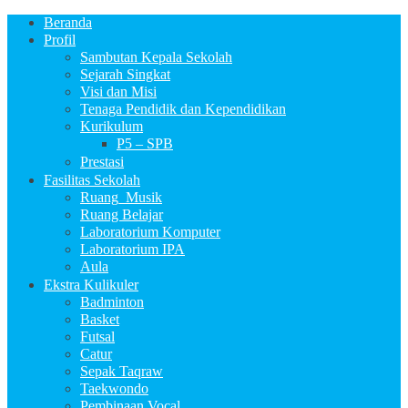
Beranda
Profil
Sambutan Kepala Sekolah
Sejarah Singkat
Visi dan Misi
Tenaga Pendidik dan Kependidikan
Kurikulum
P5 – SPB
Prestasi
Fasilitas Sekolah
Ruang_Musik
Ruang Belajar
Laboratorium Komputer
Laboratorium IPA
Aula
Ekstra Kulikuler
Badminton
Basket
Futsal
Catur
Sepak Taqraw
Taekwondo
Pembinaan Vocal