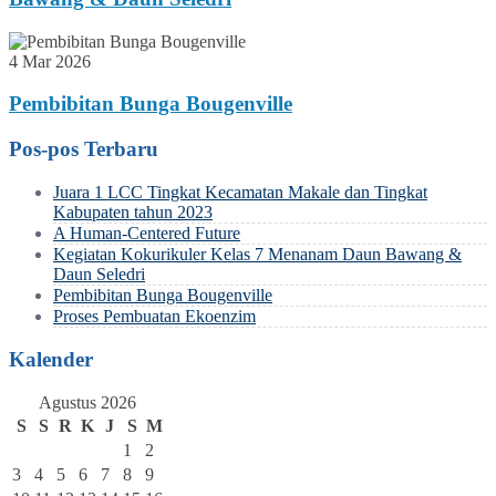
4 Mar 2026
Pembibitan Bunga Bougenville
Pos-pos Terbaru
Juara 1 LCC Tingkat Kecamatan Makale dan Tingkat
Kabupaten tahun 2023
A Human-Centered Future
Kegiatan Kokurikuler Kelas 7 Menanam Daun Bawang &
Daun Seledri
Pembibitan Bunga Bougenville
Proses Pembuatan Ekoenzim
Kalender
Agustus 2026
S
S
R
K
J
S
M
1
2
3
4
5
6
7
8
9