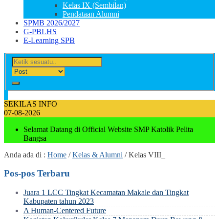
Kelas IX (Sembilan)
Pendataan Alumni
SPMB 2026/2027
G-PBLHS
E-Learning SPB
SEKILAS INFO
07-08-2026
Selamat Datang di Official Website SMP Katolik Pelita
Bangsa
Anda ada di :
Home
/
Kelas & Alumni
/
Kelas VIII_
Pos-pos Terbaru
Juara 1 LCC Tingkat Kecamatan Makale dan Tingkat
Kabupaten tahun 2023
A Human-Centered Future