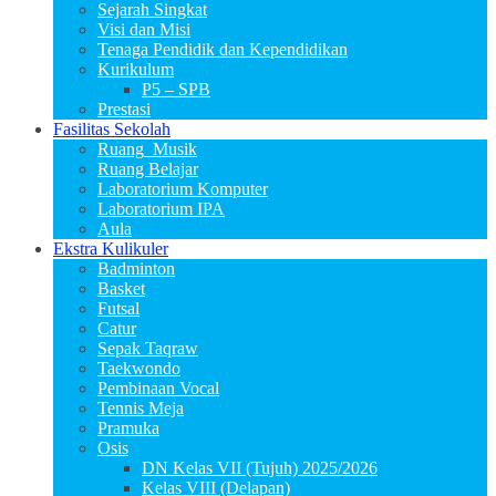
Sejarah Singkat
Visi dan Misi
Tenaga Pendidik dan Kependidikan
Kurikulum
P5 – SPB
Prestasi
Fasilitas Sekolah
Ruang_Musik
Ruang Belajar
Laboratorium Komputer
Laboratorium IPA
Aula
Ekstra Kulikuler
Badminton
Basket
Futsal
Catur
Sepak Taqraw
Taekwondo
Pembinaan Vocal
Tennis Meja
Pramuka
Osis
DN Kelas VII (Tujuh) 2025/2026
Kelas VIII (Delapan)