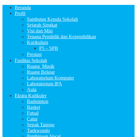
Beranda
Profil
Sambutan Kepala Sekolah
Sejarah Singkat
Visi dan Misi
Tenaga Pendidik dan Kependidikan
Kurikulum
P5 – SPB
Prestasi
Fasilitas Sekolah
Ruang_Musik
Ruang Belajar
Laboratorium Komputer
Laboratorium IPA
Aula
Ekstra Kulikuler
Badminton
Basket
Futsal
Catur
Sepak Taqraw
Taekwondo
Pembinaan Vocal