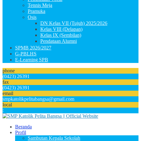
Tennis Meja
Pramuka
Osis
DN Kelas VII (Tujuh) 2025/2026
Kelas VIII (Delapan)
Kelas IX (Sembilan)
Pendataan Alumni
SPMB 2026/2027
G-PBLHS
E-Learning SPB
phone
(0423) 26391
fax
(0423) 26391
email
smpkatolikpelitabangsa@gmail.com
local
:
Beranda
Profil
Sambutan Kepala Sekolah