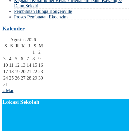
Kegiatan Kokurikuler Kelas 7 Menanam Daun Bawang &
Daun Seledri
Pembibitan Bunga Bougenville
Proses Pembuatan Ekoenzim
Kalender
Agustus 2026
S
S
R
K
J
S
M
1
2
3
4
5
6
7
8
9
10
11
12
13
14
15
16
17
18
19
20
21
22
23
24
25
26
27
28
29
30
31
« Mar
Lokasi Sekolah