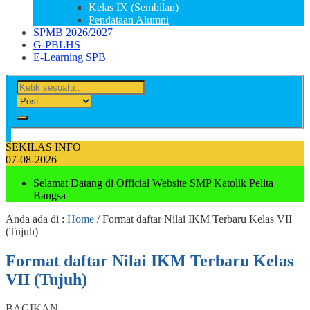
Kelas IX (Sembilan)
Pendataan Alumni
SPMB 2026/2027
G-PBLHS
E-Learning SPB
SEKILAS INFO
07-08-2026
Selamat Datang di Official Website SMP Katolik Pelita
Bangsa
Anda ada di :
Home
/
Format daftar Nilai IKM Terbaru Kelas VII
(Tujuh)
Format daftar Nilai IKM Terbaru Kelas
VII (Tujuh)
BAGIKAN