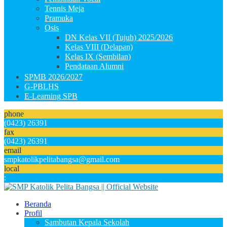
Tennis Meja
Pramuka
Osis
DN Kelas VII (Tujuh) 2025/2026
Kelas VIII (Delapan)
Kelas IX (Sembilan)
Pendataan Alumni
SPMB 2026/2027
G-PBLHS
E-Learning SPB
phone
(0423) 26391
fax
(0423) 26391
email
smpkatolikpelitabangsa@gmail.com
local
:
Beranda
Profil
Sambutan Kepala Sekolah