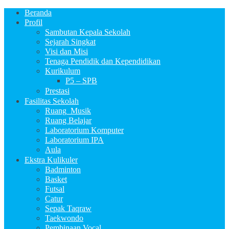
Beranda
Profil
Sambutan Kepala Sekolah
Sejarah Singkat
Visi dan Misi
Tenaga Pendidik dan Kependidikan
Kurikulum
P5 – SPB
Prestasi
Fasilitas Sekolah
Ruang_Musik
Ruang Belajar
Laboratorium Komputer
Laboratorium IPA
Aula
Ekstra Kulikuler
Badminton
Basket
Futsal
Catur
Sepak Taqraw
Taekwondo
Pembinaan Vocal