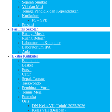
Sejarah Singkat
Visi dan Misi
Tenaga Pendidik dan Kependidikan
Kurikulum
P5 – SPB
Prestasi
Fasilitas Sekolah
Ruang_Musik
Ruang Belajar
Laboratorium Komputer
Laboratorium IPA
Aula
Ekstra Kulikuler
Badminton
Basket
Futsal
Catur
Sepak Taqraw
Taekwondo
Pembinaan Vocal
Tennis Meja
Pramuka
Osis
DN Kelas VII (Tujuh) 2025/2026
Kelas VIII (Delapan)