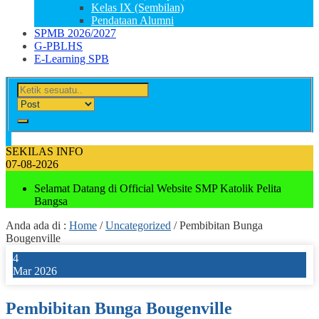
Kelas IX (Sembilan)
Pendataan Alumni
SPMB 2026/2027
G-PBLHS
E-Learning SPB
SEKILAS INFO
07-08-2026
Selamat Datang di Official Website SMP Katolik Pelita
Bangsa
Anda ada di :
Home
/
Uncategorized
/
Pembibitan Bunga
Bougenville
4
Mar 2026
Pembibitan Bunga Bougenville