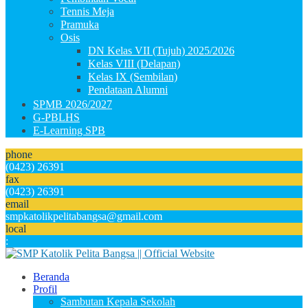
Tennis Meja
Pramuka
Osis
DN Kelas VII (Tujuh) 2025/2026
Kelas VIII (Delapan)
Kelas IX (Sembilan)
Pendataan Alumni
SPMB 2026/2027
G-PBLHS
E-Learning SPB
phone
(0423) 26391
fax
(0423) 26391
email
smpkatolikpelitabangsa@gmail.com
local
:
Beranda
Profil
Sambutan Kepala Sekolah