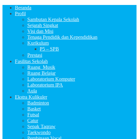
Beranda
Profil
Sambutan Kepala Sekolah
Sejarah Singkat
Visi dan Misi
Tenaga Pendidik dan Kependidikan
Kurikulum
P5 – SPB
Prestasi
Fasilitas Sekolah
Ruang_Musik
Ruang Belajar
Laboratorium Komputer
Laboratorium IPA
Aula
Ekstra Kulikuler
Badminton
Basket
Futsal
Catur
Sepak Taqraw
Taekwondo
Pembinaan Vocal