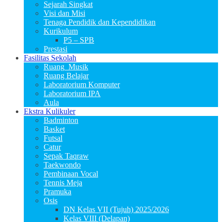
Sejarah Singkat
Visi dan Misi
Tenaga Pendidik dan Kependidikan
Kurikulum
P5 – SPB
Prestasi
Fasilitas Sekolah
Ruang_Musik
Ruang Belajar
Laboratorium Komputer
Laboratorium IPA
Aula
Ekstra Kulikuler
Badminton
Basket
Futsal
Catur
Sepak Taqraw
Taekwondo
Pembinaan Vocal
Tennis Meja
Pramuka
Osis
DN Kelas VII (Tujuh) 2025/2026
Kelas VIII (Delapan)