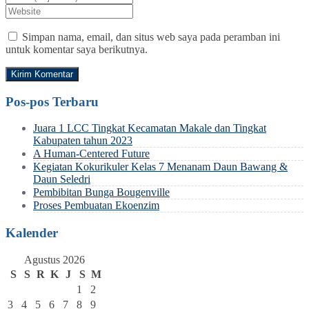
Simpan nama, email, dan situs web saya pada peramban ini
untuk komentar saya berikutnya.
Pos-pos Terbaru
Juara 1 LCC Tingkat Kecamatan Makale dan Tingkat
Kabupaten tahun 2023
A Human-Centered Future
Kegiatan Kokurikuler Kelas 7 Menanam Daun Bawang &
Daun Seledri
Pembibitan Bunga Bougenville
Proses Pembuatan Ekoenzim
Kalender
Agustus 2026
S
S
R
K
J
S
M
1
2
3
4
5
6
7
8
9