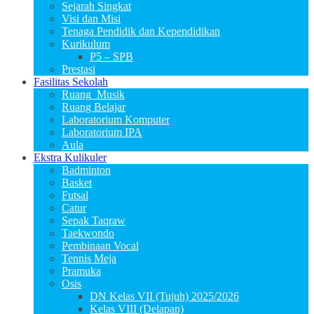
Sejarah Singkat
Visi dan Misi
Tenaga Pendidik dan Kependidikan
Kurikulum
P5 – SPB
Prestasi
Fasilitas Sekolah
Ruang_Musik
Ruang Belajar
Laboratorium Komputer
Laboratorium IPA
Aula
Ekstra Kulikuler
Badminton
Basket
Futsal
Catur
Sepak Taqraw
Taekwondo
Pembinaan Vocal
Tennis Meja
Pramuka
Osis
DN Kelas VII (Tujuh) 2025/2026
Kelas VIII (Delapan)