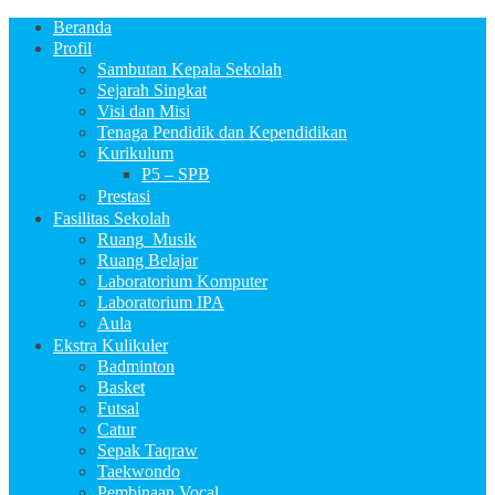
Beranda
Profil
Sambutan Kepala Sekolah
Sejarah Singkat
Visi dan Misi
Tenaga Pendidik dan Kependidikan
Kurikulum
P5 – SPB
Prestasi
Fasilitas Sekolah
Ruang_Musik
Ruang Belajar
Laboratorium Komputer
Laboratorium IPA
Aula
Ekstra Kulikuler
Badminton
Basket
Futsal
Catur
Sepak Taqraw
Taekwondo
Pembinaan Vocal