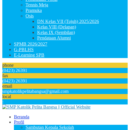
Tennis Meja
Pramuka
Osis
DN Kelas VII (Tujuh) 2025/2026
Kelas VIII (Delapan)
Kelas IX (Sembilan)
Pendataan Alumni
SPMB 2026/2027
G-PBLHS
E-Learning SPB
phone
(0423) 26391
fax
(0423) 26391
email
smpkatolikpelitabangsa@gmail.com
local
:
Beranda
Profil
Sambutan Kepala Sekolah