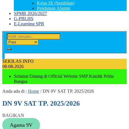
Kelas IX (Sembilan)
Pendataan Alumni
SPMB 2026/2027
G-PBLHS
E-Learning SPB
SEKILAS INFO
08-08-2026
Selamat Datang di Official Website SMP Katolik Pelita
Bangsa
Anda ada di :
Home
/
DN 9V SAT TP. 2025/2026
DN 9V SAT TP. 2025/2026
BAGIKAN
Agama 9V