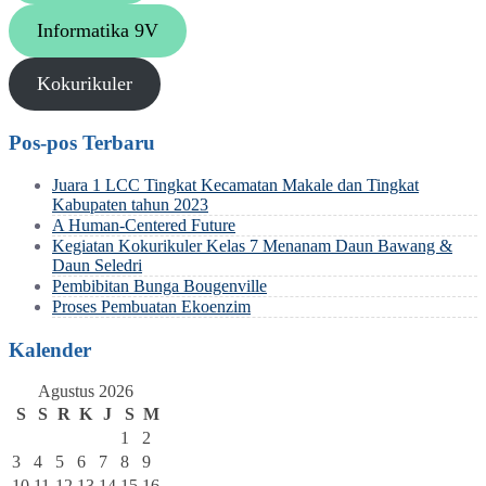
Informatika 9V
Kokurikuler
Pos-pos Terbaru
Juara 1 LCC Tingkat Kecamatan Makale dan Tingkat
Kabupaten tahun 2023
A Human-Centered Future
Kegiatan Kokurikuler Kelas 7 Menanam Daun Bawang &
Daun Seledri
Pembibitan Bunga Bougenville
Proses Pembuatan Ekoenzim
Kalender
Agustus 2026
S
S
R
K
J
S
M
1
2
3
4
5
6
7
8
9
10
11
12
13
14
15
16