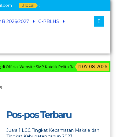
il.com
local
:
B 2026/2027
G-PBLHS
cial Website SMP Katolik Pelita Bangsa
07-08-2026
23
Pos-pos Terbaru
Juara 1 LCC Tingkat Kecamatan Makale dan
Tingkat Kabupaten tahun 2023