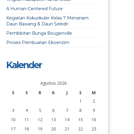
A Human-Centered Future
Kegiatan Kokurikuler Kelas 7 Menanam
Daun Bawang & Daun Seledri
Pembibitan Bunga Bougenville
Proses Pembuatan Ekoenzim
Kalender
Agustus 2026
S
S
R
K
J
S
M
1
2
3
4
5
6
7
8
9
10
11
12
13
14
15
16
17
18
19
20
21
22
23