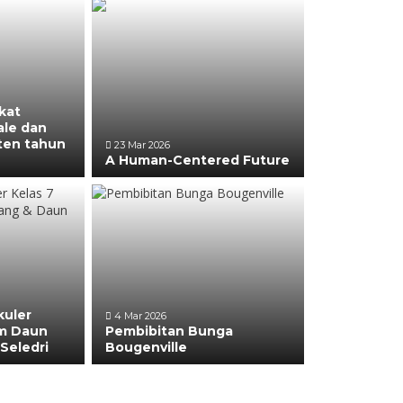
kat
le dan
ten tahun
23 Mar 2026
A Human-Centered Future
kuler
4 Mar 2026
m Daun
Pembibitan Bunga
Seledri
Bougenville