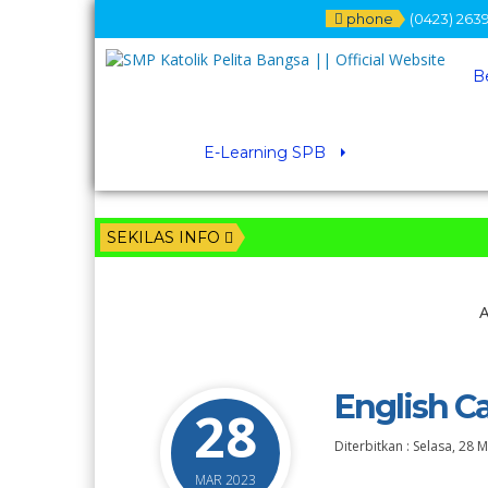
phone
(0423) 2639
B
E-Learning SPB
SEKILAS INFO
A
English 
28
Diterbitkan :
Selasa, 28 
MAR 2023