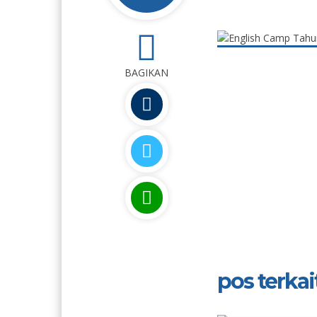
0
BAGIKAN
pos terkait