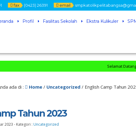
1
fax
(0423) 26391
email
smpkatolikpelitabangsa@gma
eranda
Profil
Fasilitas Sekolah
Ekstra Kulikuler
SPM
Selamat Datang di Offi
nda ada di :
Home
/
Uncategorized
/
English Camp Tahun 20
Camp Tahun 2023
Mar 2023
-
Kategori :
Uncategorized