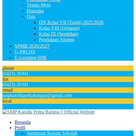
Tennis Meja
Pramuka
Osis
DN Kelas VII (Tujuh) 2025/2026
Kelas VIII (Delapan)
Kelas IX (Sembilan)
Pendataan Alumni
SPMB 2026/2027
G-PBLHS
E-Learning SPB
phone
(0423) 26391
fax
(0423) 26391
email
smpkatolikpelitabangsa@gmail.com
local
:
Beranda
Profil
Sambutan Kepala Sekolah