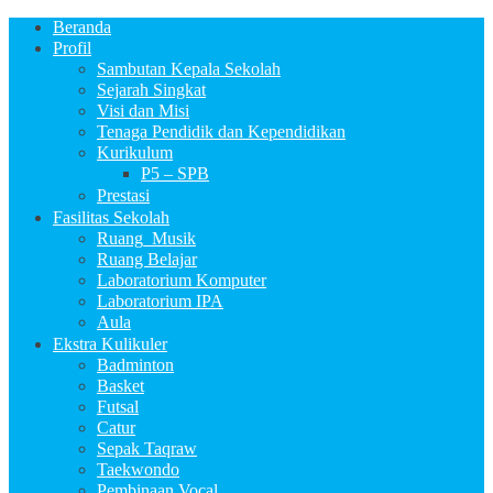
Beranda
Profil
Sambutan Kepala Sekolah
Sejarah Singkat
Visi dan Misi
Tenaga Pendidik dan Kependidikan
Kurikulum
P5 – SPB
Prestasi
Fasilitas Sekolah
Ruang_Musik
Ruang Belajar
Laboratorium Komputer
Laboratorium IPA
Aula
Ekstra Kulikuler
Badminton
Basket
Futsal
Catur
Sepak Taqraw
Taekwondo
Pembinaan Vocal