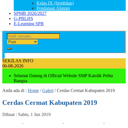
Kelas IX (Sembilan)
Pendataan Alumni
SPMB 2026/2027
G-PBLHS
E-Learning SPB
SEKILAS INFO
06-08-2026
Selamat Datang di Official Website SMP Katolik Pelita
Bangsa
Anda ada di :
Home
/
Galeri
/
Cerdas Cermat Kabupaten 2019
Cerdas Cermat Kabupaten 2019
Dibuat :
Sabtu, 1 Jun 2019