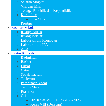
Sejarah Singkat
Visi dan Misi
Tenaga Pendidik dan Kependidikan
Kurikulum
P5 – SPB
Prestasi
Fasilitas Sekolah
Ruang_Musik
Ruang Belajar
Laboratorium Komputer
Laboratorium IPA
Aula
Ekstra Kulikuler
Badminton
Basket
Futsal
Catur
Sepak Taqraw
Taekwondo
Pembinaan Vocal
Tennis Meja
Pramuka
Osis
DN Kelas VII (Tujuh) 2025/2026
Kelas VIII (Delapan)