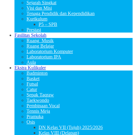
Sejarah Singkat
Visi dan Misi
Tenaga Pendidik dan Kependidikan
Kurikulum
P5 – SPB
Prestasi
Fasilitas Sekolah
Ruang_Musik
Ruang Belajar
Laboratorium Komputer
Laboratorium IPA
Aula
Ekstra Kulikuler
Badminton
Basket
Futsal
Catur
Sepak Taqraw
Taekwondo
Pembinaan Vocal
Tennis Meja
Pramuka
Osis
DN Kelas VII (Tujuh) 2025/2026
Kelas VIII (Delapan)