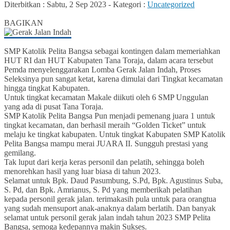
Diterbitkan :
Sabtu, 2 Sep 2023
-
Kategori :
Uncategorized
0
BAGIKAN
SMP Katolik Pelita Bangsa sebagai kontingen dalam memeriahkan
HUT RI dan HUT Kabupaten Tana Toraja, dalam acara tersebut
Pemda menyelenggarakan Lomba Gerak Jalan Indah, Proses
Seleksinya pun sangat ketat, karena dimulai dari Tingkat kecamatan
hingga tingkat Kabupaten.
Untuk tingkat kecamatan Makale diikuti oleh 6 SMP Unggulan
yang ada di pusat Tana Toraja.
SMP Katolik Pelita Bangsa Pun menjadi pemenang juara 1 untuk
tingkat kecamatan, dan berhasil meraih “Golden Ticket” untuk
melaju ke tingkat kabupaten. Untuk tingkat Kabupaten SMP Katolik
Pelita Bangsa mampu merai JUARA II. Sungguh prestasi yang
gemilang.
Tak luput dari kerja keras personil dan pelatih, sehingga boleh
menorehkan hasil yang luar biasa di tahun 2023.
Selamat untuk Bpk. Daud Pasumbung, S.Pd, Bpk. Agustinus Suba,
S. Pd, dan Bpk. Amrianus, S. Pd yang memberikah pelatihan
kepada personil gerak jalan. terimakasih pula untuk para orangtua
yang sudah mensuport anak-anaknya dalam berlatih. Dan banyak
selamat untuk personil gerak jalan indah tahun 2023 SMP Pelita
Bangsa, semoga kedepannya makin Sukses.