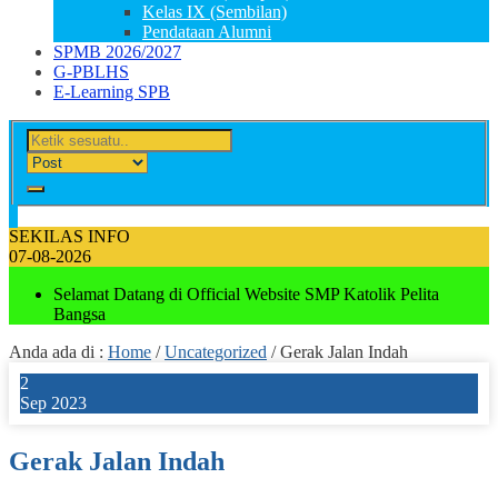
Kelas IX (Sembilan)
Pendataan Alumni
SPMB 2026/2027
G-PBLHS
E-Learning SPB
SEKILAS INFO
07-08-2026
Selamat Datang di Official Website SMP Katolik Pelita
Bangsa
Anda ada di :
Home
/
Uncategorized
/
Gerak Jalan Indah
2
Sep 2023
Gerak Jalan Indah