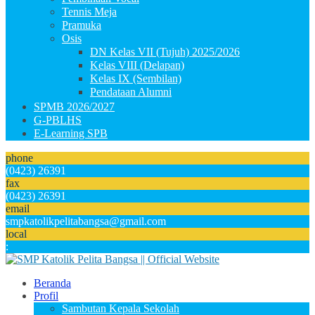
Tennis Meja
Pramuka
Osis
DN Kelas VII (Tujuh) 2025/2026
Kelas VIII (Delapan)
Kelas IX (Sembilan)
Pendataan Alumni
SPMB 2026/2027
G-PBLHS
E-Learning SPB
phone
(0423) 26391
fax
(0423) 26391
email
smpkatolikpelitabangsa@gmail.com
local
:
Beranda
Profil
Sambutan Kepala Sekolah