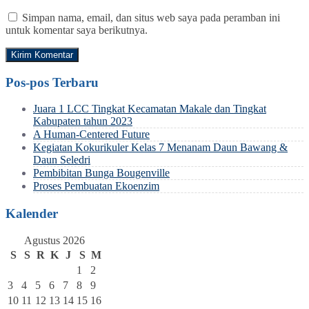
Simpan nama, email, dan situs web saya pada peramban ini
untuk komentar saya berikutnya.
Pos-pos Terbaru
Juara 1 LCC Tingkat Kecamatan Makale dan Tingkat
Kabupaten tahun 2023
A Human-Centered Future
Kegiatan Kokurikuler Kelas 7 Menanam Daun Bawang &
Daun Seledri
Pembibitan Bunga Bougenville
Proses Pembuatan Ekoenzim
Kalender
Agustus 2026
S
S
R
K
J
S
M
1
2
3
4
5
6
7
8
9
10
11
12
13
14
15
16