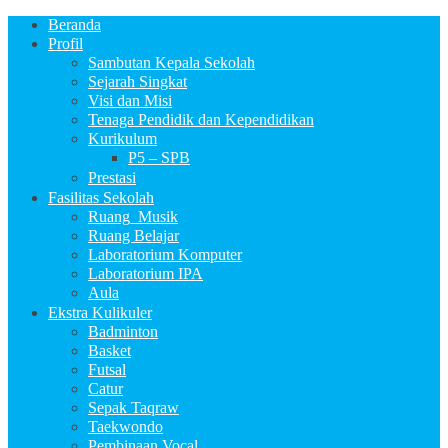
Beranda
Profil
Sambutan Kepala Sekolah
Sejarah Singkat
Visi dan Misi
Tenaga Pendidik dan Kependidikan
Kurikulum
P5 – SPB
Prestasi
Fasilitas Sekolah
Ruang_Musik
Ruang Belajar
Laboratorium Komputer
Laboratorium IPA
Aula
Ekstra Kulikuler
Badminton
Basket
Futsal
Catur
Sepak Taqraw
Taekwondo
Pembinaan Vocal