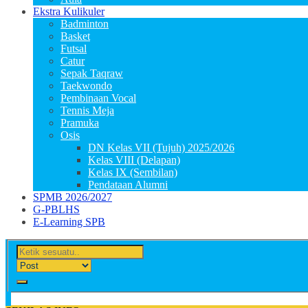
Ekstra Kulikuler
Badminton
Basket
Futsal
Catur
Sepak Taqraw
Taekwondo
Pembinaan Vocal
Tennis Meja
Pramuka
Osis
DN Kelas VII (Tujuh) 2025/2026
Kelas VIII (Delapan)
Kelas IX (Sembilan)
Pendataan Alumni
SPMB 2026/2027
G-PBLHS
E-Learning SPB