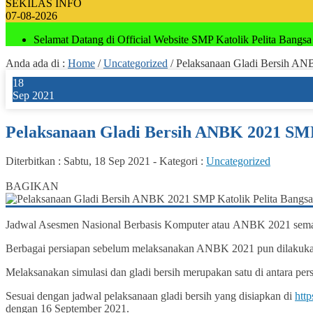
SEKILAS INFO
07-08-2026
Selamat Datang di Official Website SMP Katolik Pelita Bangsa
Anda ada di :
Home
/
Uncategorized
/
Pelaksanaan Gladi Bersih AN
18
Sep 2021
Pelaksanaan Gladi Bersih ANBK 2021 SMP
Diterbitkan :
Sabtu, 18 Sep 2021
-
Kategori :
Uncategorized
0
BAGIKAN
Jadwal Asesmen Nasional Berbasis Komputer atau ANBK 2021 semaki
Berbagai persiapan sebelum melaksanakan ANBK 2021 pun dilakukan
Melaksanakan simulasi dan gladi bersih merupakan satu di antara p
Sesuai dengan jadwal pelaksanaan gladi bersih yang disiapkan di
http
dengan 16 September 2021.