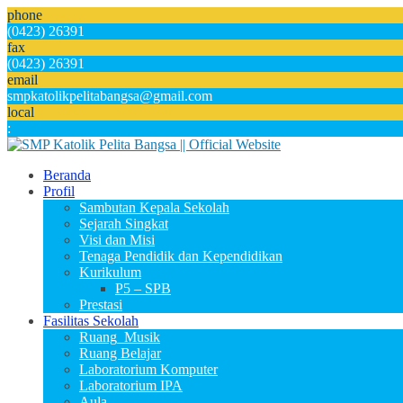
phone
(0423) 26391
fax
(0423) 26391
email
smpkatolikpelitabangsa@gmail.com
local
:
Beranda
Profil
Sambutan Kepala Sekolah
Sejarah Singkat
Visi dan Misi
Tenaga Pendidik dan Kependidikan
Kurikulum
P5 – SPB
Prestasi
Fasilitas Sekolah
Ruang_Musik
Ruang Belajar
Laboratorium Komputer
Laboratorium IPA
Aula