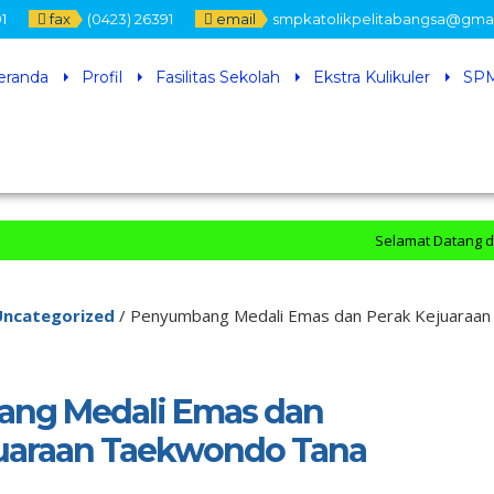
1
fax
(0423) 26391
email
smpkatolikpelitabangsa@gma
eranda
Profil
Fasilitas Sekolah
Ekstra Kulikuler
SPM
Selamat Datang di Officia
Uncategorized
/
Penyumbang Medali Emas dan Perak Kejuaraan
ng Medali Emas dan
juaraan Taekwondo Tana