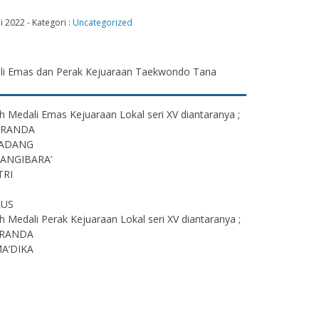
ei 2022
-
Kategori :
Uncategorized
h Medali Emas Kejuaraan Lokal seri XV diantaranya ;
 RANDA
PADANG
TANGIBARA’
TRI
RUS
 Medali Perak Kejuaraan Lokal seri XV diantaranya ;
 RANDA
MA’DIKA