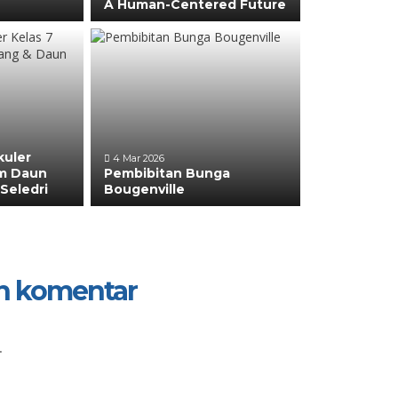
A Human-Centered Future
kuler
4 Mar 2026
m Daun
Pembibitan Bunga
Seledri
Bougenville
n komentar