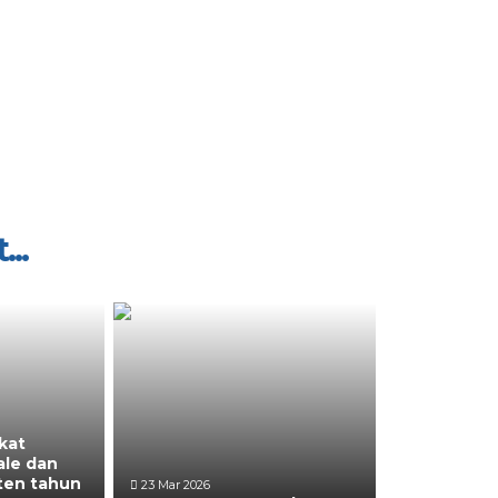
...
kat
le dan
ten tahun
23 Mar 2026