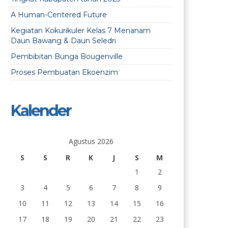
A Human-Centered Future
Kegiatan Kokurikuler Kelas 7 Menanam
Daun Bawang & Daun Seledri
Pembibitan Bunga Bougenville
Proses Pembuatan Ekoenzim
Kalender
Agustus 2026
S
S
R
K
J
S
M
1
2
3
4
5
6
7
8
9
10
11
12
13
14
15
16
17
18
19
20
21
22
23