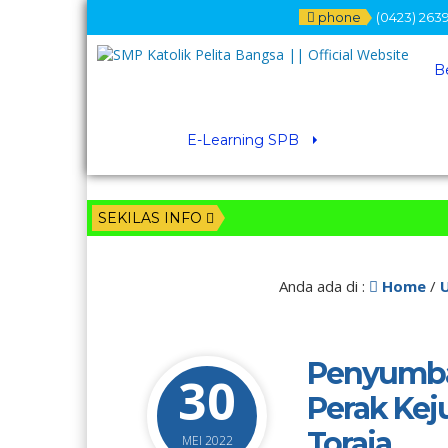
phone
(0423) 2639
B
E-Learning SPB
SEKILAS INFO
Anda ada di :
Home
/
Penyumba
30
Perak Ke
Toraja
MEI 2022