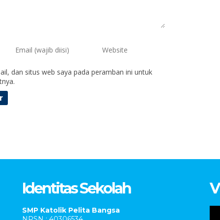
il, dan situs web saya pada peramban ini untuk
tnya.
Identitas Sekolah
V
SMP Katolik Pelita Bangsa
NPSN : 40306534