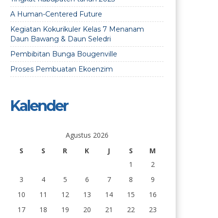
A Human-Centered Future
Kegiatan Kokurikuler Kelas 7 Menanam
Daun Bawang & Daun Seledri
Pembibitan Bunga Bougenville
Proses Pembuatan Ekoenzim
Kalender
Agustus 2026
S
S
R
K
J
S
M
1
2
3
4
5
6
7
8
9
10
11
12
13
14
15
16
17
18
19
20
21
22
23