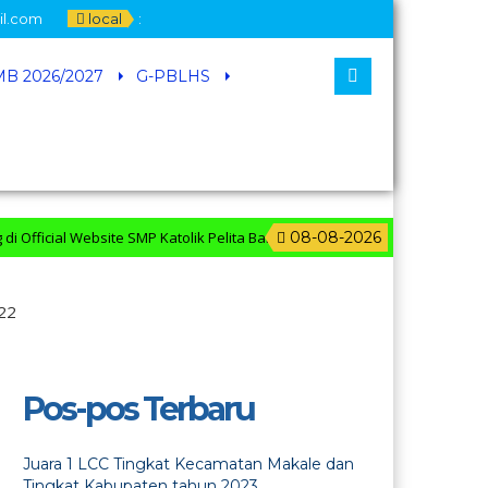
il.com
local
:
B 2026/2027
G-PBLHS
icial Website SMP Katolik Pelita Bangsa
08-08-2026
22
Pos-pos Terbaru
Juara 1 LCC Tingkat Kecamatan Makale dan
Tingkat Kabupaten tahun 2023