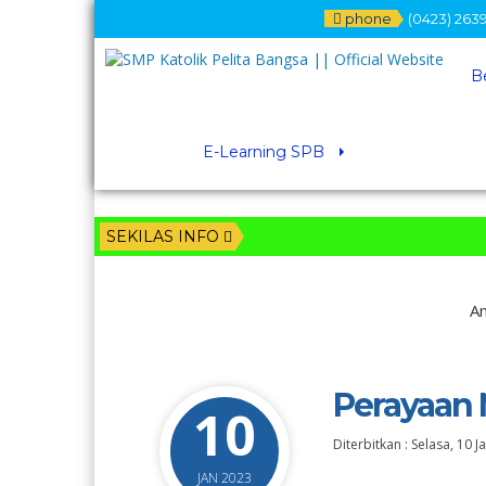
phone
(0423) 2639
B
E-Learning SPB
SEKILAS INFO
An
Perayaan 
10
Diterbitkan :
Selasa, 10 J
JAN 2023