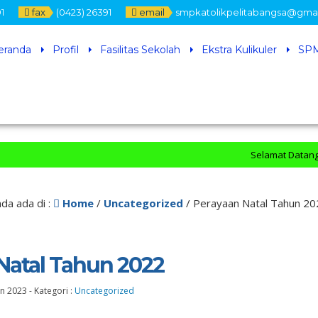
1
fax
(0423) 26391
email
smpkatolikpelitabangsa@gma
eranda
Profil
Fasilitas Sekolah
Ekstra Kulikuler
SPM
Selamat Datang di Off
da ada di :
Home
/
Uncategorized
/
Perayaan Natal Tahun 20
Natal Tahun 2022
an 2023
-
Kategori :
Uncategorized