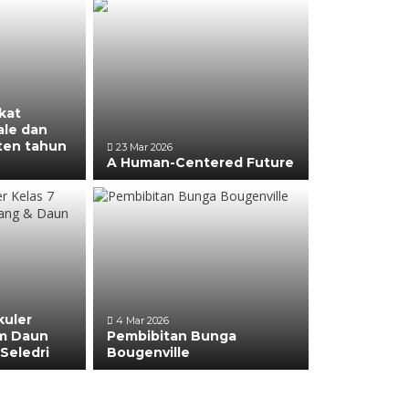
kat
le dan
ten tahun
23 Mar 2026
A Human-Centered Future
kuler
4 Mar 2026
m Daun
Pembibitan Bunga
Seledri
Bougenville