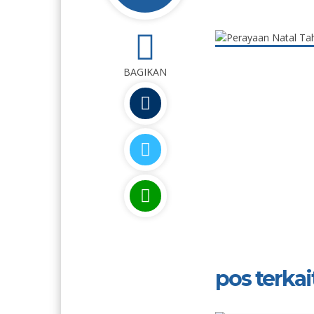
0
BAGIKAN
pos terkait