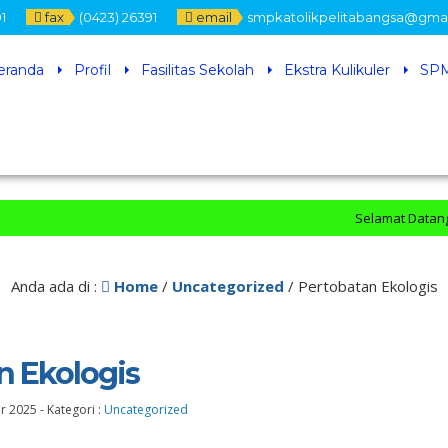
1
fax
(0423) 26391
email
smpkatolikpelitabangsa@gma
eranda
Profil
Fasilitas Sekolah
Ekstra Kulikuler
SPM
Selamat Datang di Offi
Anda ada di :
Home
/
Uncategorized
/
Pertobatan Ekologis
n Ekologis
ar 2025
-
Kategori :
Uncategorized