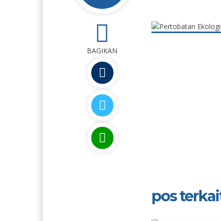
0
BAGIKAN
pos terkait