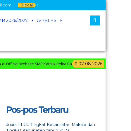
il.com
local
:
B 2026/2027
G-PBLHS
cial Website SMP Katolik Pelita Bangsa
07-08-2026
Pos-pos Terbaru
Juara 1 LCC Tingkat Kecamatan Makale dan
Tingkat Kabupaten tahun 2023