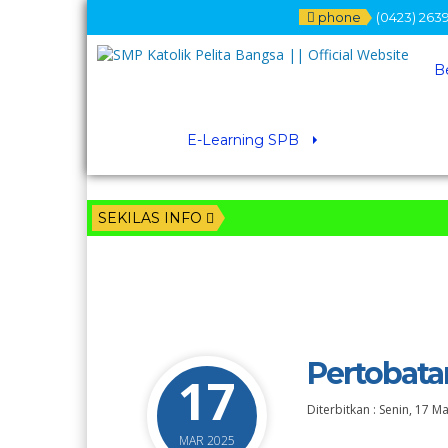
phone
(0423) 2639
B
E-Learning SPB
SEKILAS INFO
Pertobata
17
Diterbitkan :
Senin, 17 M
MAR 2025