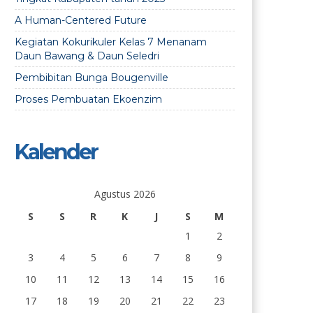
A Human-Centered Future
Kegiatan Kokurikuler Kelas 7 Menanam
Daun Bawang & Daun Seledri
Pembibitan Bunga Bougenville
Proses Pembuatan Ekoenzim
Kalender
Agustus 2026
S
S
R
K
J
S
M
1
2
3
4
5
6
7
8
9
10
11
12
13
14
15
16
17
18
19
20
21
22
23