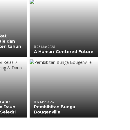
kat
le dan
ten tahun
23 Mar 2026
A Human-Centered Future
kuler
4 Mar 2026
m Daun
Pembibitan Bunga
Seledri
Bougenville